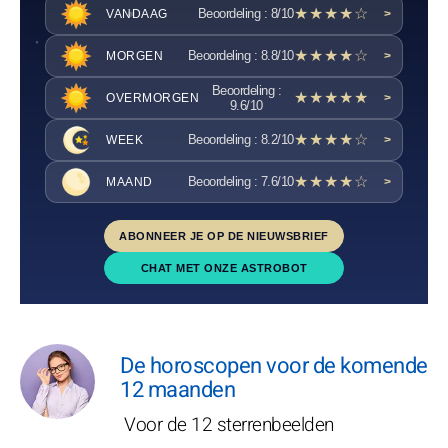
★★★★☆
Beoordeling : 8/10
VANDAAG
>
★★★★☆
Beoordeling : 8.8/10
MORGEN
>
Beoordeling :
★★★★★
OVERMORGEN
>
9.6/10
★★★★☆
Beoordeling : 8.2/10
WEEK
>
★★★★☆
Beoordeling : 7.6/10
MAAND
>
ABONNEER JE OP DE NIEUWSBRIEF
CHAT MET ONZE ASTROBOT
De horoscopen voor de komende
12 maanden
Voor de 12 sterrenbeelden