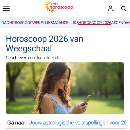
DAGHOROSCOOP
WEKELIJKS
MAANDELIJKS
HOROSCOOP 2026
ASCENDAN
ZOEKEN
Horoscoop 2026 van
Weegschaal
Geschreven door Isabelle Fortes
Ga naar
Jouw astrologische voorspellingen voor 20