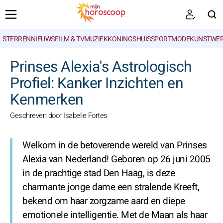
STERRENNIEUWS
FILM & TV
MUZIEK
KONINGSHUIS
SPORT
MODE
KUNSTWE
ZOEKEN
Prinses Alexia's Astrologisch
Profiel: Kanker Inzichten en
Kenmerken
Geschreven door Isabelle Fortes
Welkom in de betoverende wereld van Prinses
Alexia van Nederland! Geboren op 26 juni 2005
in de prachtige stad Den Haag, is deze
charmante jonge dame een stralende Kreeft,
bekend om haar zorgzame aard en diepe
emotionele intelligentie. Met de Maan als haar