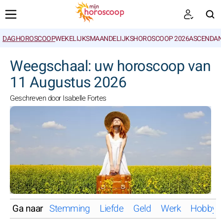
DAGHOROSCOOP
WEKELIJKS
MAANDELIJKS
HOROSCOOP 2026
ASCENDAN
ZOEKEN
Weegschaal: uw horoscoop van
11 Augustus 2026
Geschreven door Isabelle Fortes
Ga naar
Stemming
Liefde
Geld
Werk
Hobby'