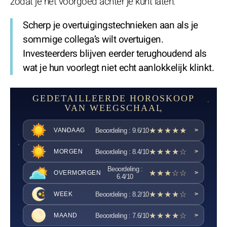
zodat je het voorgoed achter je kunt laten.
Scherp je overtuigingstechnieken aan als je
sommige collega’s wilt overtuigen.
Investeerders blijven eerder terughoudend als
wat je hun voorlegt niet echt aanlokkelijk klinkt.
GEDETAILLEERDE HOROSKOOP
VAN WEEGSCHAAL
★★★★★
Beoordeling : 9.6/10
VANDAAG
>
★★★★☆
Beoordeling : 8.4/10
MORGEN
>
Beoordeling :
★★★☆☆
OVERMORGEN
>
6.4/10
★★★★☆
Beoordeling : 8.2/10
WEEK
>
★★★★☆
Beoordeling : 7.6/10
MAAND
>