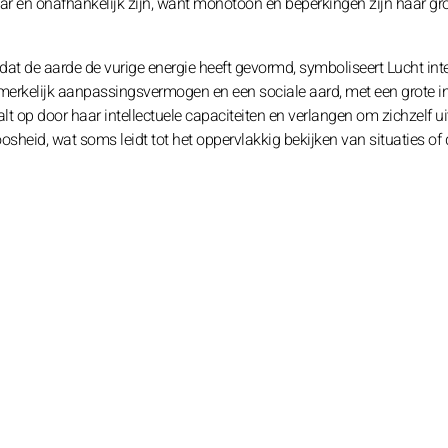
r en onafhankelijk zijn, want monotoon en beperkingen zijn haar gr
at de aarde de vurige energie heeft gevormd, symboliseert Lucht intel
merkelijk aanpassingsvermogen en een sociale aard, met een grote i
alt op door haar intellectuele capaciteiten en verlangen om zichzelf ui
sheid, wat soms leidt tot het oppervlakkig bekijken van situaties of 