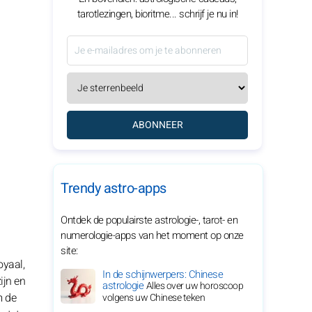
tarotlezingen, bioritme... schrijf je nu in!
ABONNEER
Trendy astro-apps
Ontdek de populairste astrologie-, tarot- en
numerologie-apps van het moment op onze
site:
oyaal,
In de schijnwerpers: Chinese
ijn en
astrologie
Alles over uw horoscoop
m de
volgens uw Chinese teken