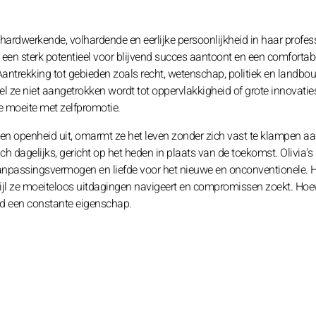
ardwerkende, volhardende en eerlijke persoonlijkheid in haar profes
 een sterk potentieel voor blijvend succes aantoont en een comfortab
Aantrekking tot gebieden zoals recht, wetenschap, politiek en landbo
l ze niet aangetrokken wordt tot oppervlakkigheid of grote innovaties
ze moeite met zelfpromotie.
en openheid uit, omarmt ze het leven zonder zich vast te klampen a
ch dagelijks, gericht op het heden in plaats van de toekomst. Olivia's
r aanpassingsvermogen en liefde voor het nieuwe en onconventionele. 
wijl ze moeiteloos uitdagingen navigeert en compromissen zoekt. Hoe
eid een constante eigenschap.