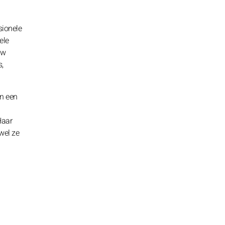
sionele
ele
uw
,
an een
Haar
wel ze