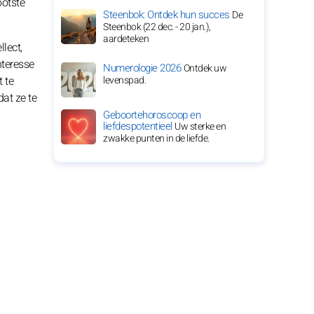
ootste
Steenbok: Ontdek hun succes
De
Steenbok (22 dec. - 20 jan.),
aardeteken
lect,
nteresse
Numerologie 2026
Ontdek uw
t te
levenspad.
dat ze te
Geboortehoroscoop en
liefdespotentieel
Uw sterke en
zwakke punten in de liefde.