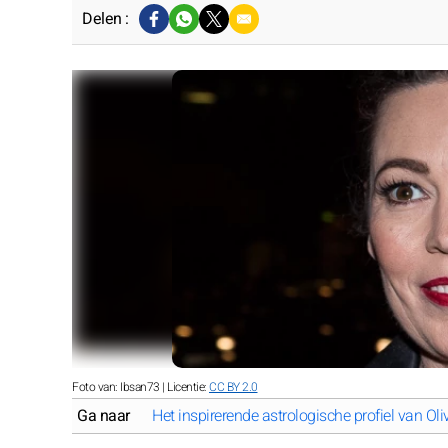
Delen :
Foto van: Ibsan73 | Licentie:
CC BY 2.0
Ga naar
Het inspirerende astrologische profiel van Ol