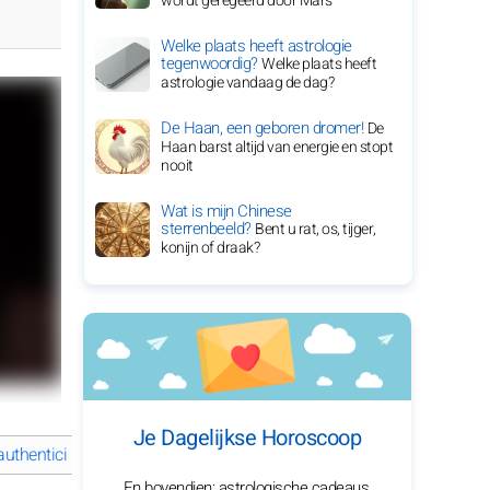
wordt geregeerd door Mars
Welke plaats heeft astrologie
tegenwoordig?
Welke plaats heeft
astrologie vandaag de dag?
De Haan, een geboren dromer!
De
Haan barst altijd van energie en stopt
nooit
Wat is mijn Chinese
sterrenbeeld?
Bent u rat, os, tijger,
konijn of draak?
Je Dagelijkse Horoscoop
uthenticiteit
Olivia Colman's opmerkelijke reis door de acteer-excel
En bovendien: astrologische cadeaus,