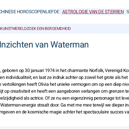
CHINESE HOROSCOPEN
LIEFDE
ASTROLOGIE VAN DE STERREN
KUNSTWERELD
ZOEK EEN BEROEMDHEID
 Inzichten van Waterman
geboren op 30 januari 1974 in het charmante Norfolk, Verenigd Kon
individualiteit, en laat ze indruk achter op zowel het grote als het 
 vertolkingen heeft Olivia het unieke vermogen om op een diep ni
ijt op creativiteit en heeft een aangeboren verlangen om grenzen te
veelzijdigheid als actrice. Of ze nu een eigenzinnig personage tot lev
ar Waterman-energie straalt door. Ga met me mee terwijl we dieper i
ormgeven en de kosmische magie achter het spectaculaire succes va