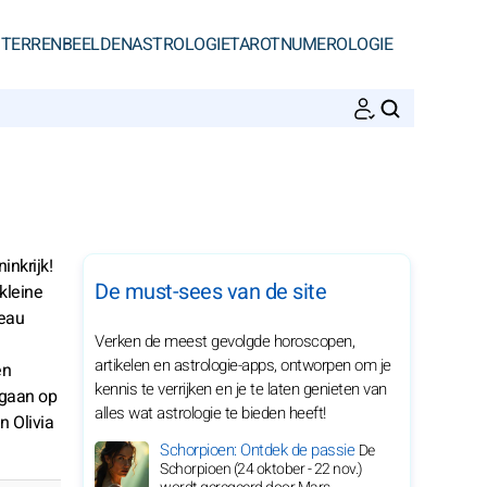
STERRENBEELDEN
ASTROLOGIE
TAROT
NUMEROLOGIE
ZOEKEN
inkrijk!
De must-sees van de site
kleine
veau
Verken de meest gevolgde horoscopen,
artikelen en astrologie-apps, ontworpen om je
en
kennis te verrijken en je te laten genieten van
ngaan op
alles wat astrologie te bieden heeft!
n Olivia
Schorpioen: Ontdek de passie
De
Schorpioen (24 oktober - 22 nov.)