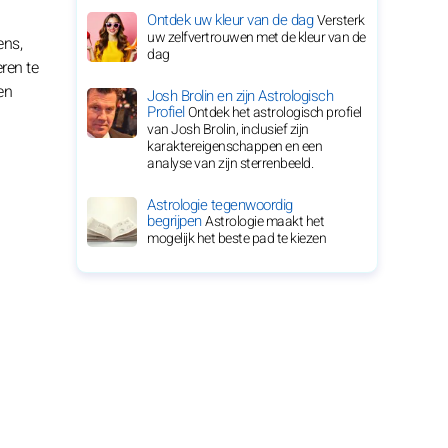
Ontdek uw kleur van de dag
Versterk
uw zelfvertrouwen met de kleur van de
ens,
dag
ren te
en
Josh Brolin en zijn Astrologisch
Profiel
Ontdek het astrologisch profiel
van Josh Brolin, inclusief zijn
karaktereigenschappen en een
analyse van zijn sterrenbeeld.
Astrologie tegenwoordig
begrijpen
Astrologie maakt het
mogelijk het beste pad te kiezen