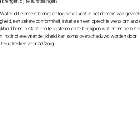
 brengen bij teleurstellingen.
ter: dit element brengt de logische lucht in het domein van gevoel
ligheid, een zekere conformiteit, intuïtie en een oprechte wens om ande
lijkheid hem in staat om te luisteren en te begrijpen wat er om hem he
ijn instinctieve vriendelijkheid kan soms overschaduwd worden door
erugtrekken voor zelfzorg.