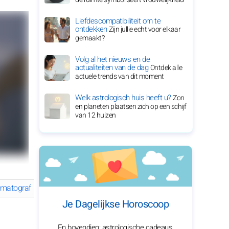
Liefdescompatibiliteit om te
ontdekken
Zijn jullie echt voor elkaar
gemaakt?
Volg al het nieuws en de
actualiteiten van de dag
Ontdek alle
actuele trends van dit moment
Welk astrologisch huis heeft u?
Zon
en planeten plaatsen zich op een schijf
van 12 huizen
atografisch vertellen
Wat maakt de carrière van Paul Thomas 
Je Dagelijkse Horoscoop
En bovendien: astrologische cadeaus,