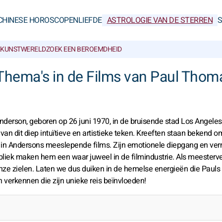
CHINESE HOROSCOPEN
LIEFDE
ASTROLOGIE VAN DE STERREN
KUNSTWERELD
ZOEK EEN BEROEMDHEID
 Thema's in de Films van Paul Tho
erson, geboren op 26 juni 1970, in de bruisende stad Los Angeles
van dit diep intuïtieve en artistieke teken. Kreeften staan bekend 
ren in Andersons meeslepende films. Zijn emotionele diepgang en v
iek maken hem een waar juweel in de filmindustrie. Als meesterver
nze zielen. Laten we dus duiken in de hemelse energieën die Pauls
 verkennen die zijn unieke reis beïnvloeden!