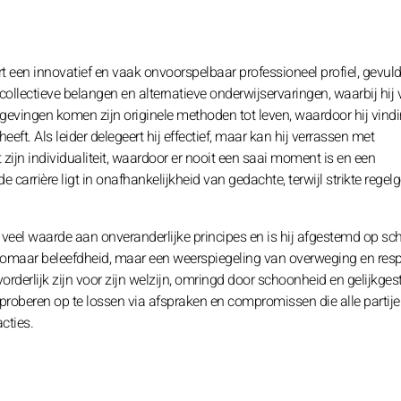
n innovatief en vaak onvoorspelbaar professioneel profiel, gevul
collectieve belangen en alternatieve onderwijservaringen, waarbij hij v
evingen komen zijn originele methoden tot leven, waardoor hij vinding
eft. Als leider delegeert hij effectief, maar kan hij verrassen met
zijn individualiteit, waardoor er nooit een saai moment is en een
carrière ligt in onafhankelijkheid van gedachte, terwijl strikte regel
el waarde aan onveranderlijke principes en is hij afgestemd op schi
omaar beleefdheid, maar een weerspiegeling van overweging en resp
rderlijk zijn voor zijn welzijn, omringd door schoonheid en gelijkge
roberen op te lossen via afspraken en compromissen die alle partije
cties.