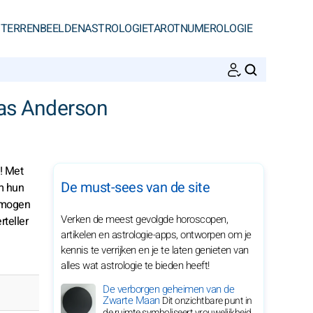
STERRENBEELDEN
ASTROLOGIE
TAROT
NUMEROLOGIE
ZOEKEN
mas Anderson
! Met
De must-sees van de site
om hun
ermogen
Verken de meest gevolgde horoscopen,
teller
artikelen en astrologie-apps, ontworpen om je
kennis te verrijken en je te laten genieten van
alles wat astrologie te bieden heeft!
De verborgen geheimen van de
Zwarte Maan
Dit onzichtbare punt in
de ruimte symboliseert vrouwelijkheid