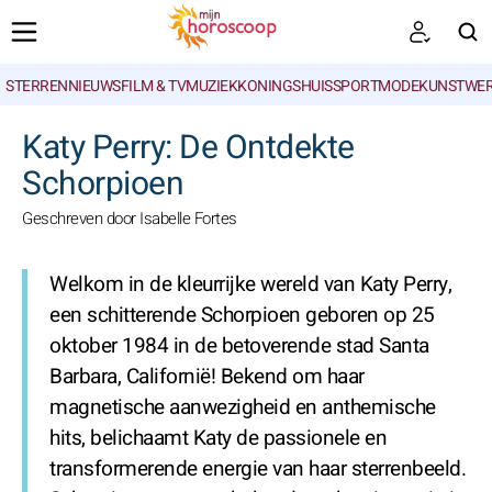
STERRENNIEUWS
FILM & TV
MUZIEK
KONINGSHUIS
SPORT
MODE
KUNSTWE
ZOEKEN
Katy Perry: De Ontdekte
Schorpioen
Geschreven door Isabelle Fortes
Welkom in de kleurrijke wereld van Katy Perry,
een schitterende Schorpioen geboren op 25
oktober 1984 in de betoverende stad Santa
Barbara, Californië! Bekend om haar
magnetische aanwezigheid en anthemische
hits, belichaamt Katy de passionele en
transformerende energie van haar sterrenbeeld.