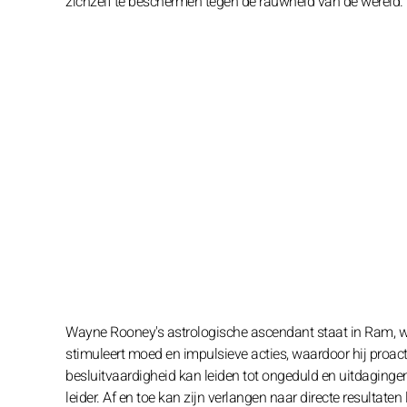
zichzelf te beschermen tegen de rauwheid van de wereld.
Wayne Rooney's astrologische ascendant staat in Ram, wa
stimuleert moed en impulsieve acties, waardoor hij proacti
besluitvaardigheid kan leiden tot ongeduld en uitdagingen 
leider. Af en toe kan zijn verlangen naar directe resultaten