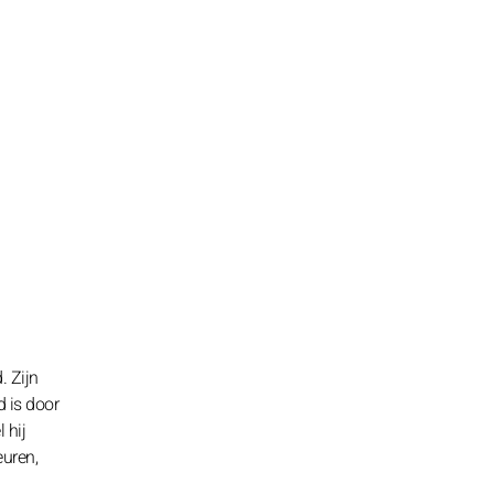
. Zijn
d is door
 hij
euren,