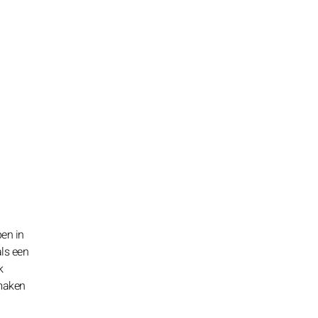
en in
als een
k
jmaken