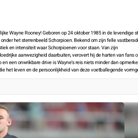
flijke Wayne Rooney! Geboren op 24 oktober 1985 in de levendige s
er onder het sterrenbeeld Schorpioen. Bekend om zijn felle vastbera
ek en intensiteit waar Schorpioenen voor staan. Van zijn
edrijke aanwezigheid daarbuiten, verovert hij de harten van fans o
ap en een onwrikbare drive is Wayne's reis niets minder dan opmerkel
ie het leven en de persoonlijkheid van deze voetballegende vormg