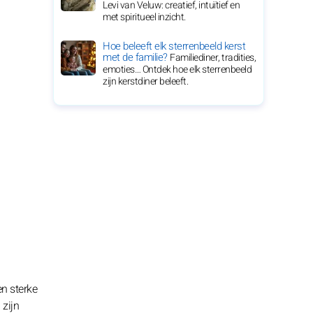
Levi van Veluw: creatief, intuïtief en
met spiritueel inzicht.
Hoe beleeft elk sterrenbeeld kerst
met de familie?
Familiediner, tradities,
emoties… Ontdek hoe elk sterrenbeeld
zijn kerstdiner beleeft.
en sterke
 zijn