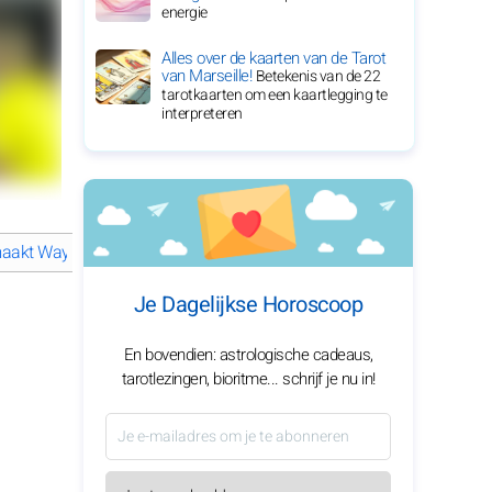
energie
Alles over de kaarten van de Tarot
van Marseille!
Betekenis van de 22
tarotkaarten om een kaartlegging te
interpreteren
aakt Wayne Rooney een voetbalicoon?
Wayne Rooney: een reis doo
Je Dagelijkse Horoscoop
En bovendien: astrologische cadeaus,
tarotlezingen, bioritme... schrijf je nu in!