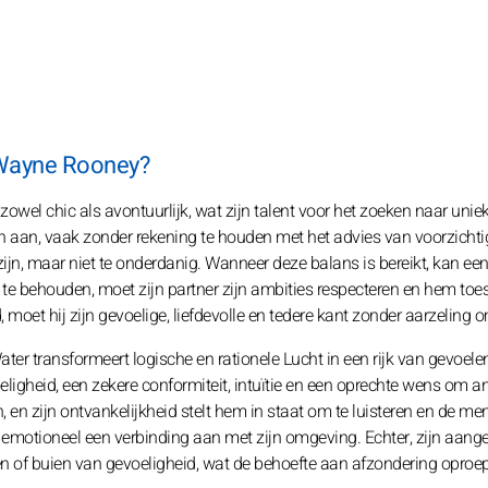
n Wayne Rooney?
owel chic als avontuurlijk, wat zijn talent voor het zoeken naar unie
en aan, vaak zonder rekening te houden met het advies van voorzichti
jn, maar niet te onderdanig. Wanneer deze balans is bereikt, kan ee
te behouden, moet zijn partner zijn ambities respecteren en hem toe
, moet hij zijn gevoelige, liefdevolle en tedere kant zonder aarzeling
r transformeert logische en rationele Lucht in een rijk van gevoele
oeligheid, een zekere conformiteit, intuïtie en een oprechte wens om a
h, en zijn ontvankelijkheid stelt hem in staat om te luisteren en de m
j emotioneel een verbinding aan met zijn omgeving. Echter, zijn aang
n of buien van gevoeligheid, wat de behoefte aan afzondering oproe