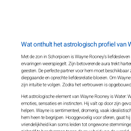
Wat onthult het astrologisch profiel va
Met de zon in Schorpioen is Wayne Rooney's liefdesleven z
ervaringen weerspiegelt. Zijn betoverende aura trekt hart
geesten. De perfecte partner voor hem moet beschikbaar zi
diepgaande en oprechte liefdesrelatie bloeien. Om Wayne 
zijn intuïtie te volgen. Zodra het vertrouwen is opgebouwd
Het astrologische element van Wayne Rooney is Water: Wate
emoties, sensaties en instincten. Hij valt op door zijn gev
helpen. Wayne is sentimenteel, dromerig, vaak idealistisc
hem heen te begrijpen. Hooggevoelig voor sferen, gaat hi
vriendelijkheid kan soms leiden tot ongewone stemminge