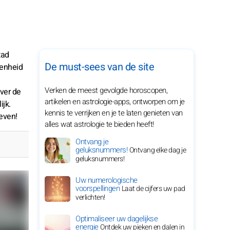
tad
De must-sees van de site
denheid
Verken de meest gevolgde horoscopen,
ver de
artikelen en astrologie-apps, ontworpen om je
ijk.
kennis te verrijken en je te laten genieten van
even!
alles wat astrologie te bieden heeft!
Ontvang je
geluksnummers!
Ontvang elke dag je
geluksnummers!
Uw numerologische
voorspellingen
Laat de cijfers uw pad
verlichten!
Optimaliseer uw dagelijkse
energie
Ontdek uw pieken en dalen in