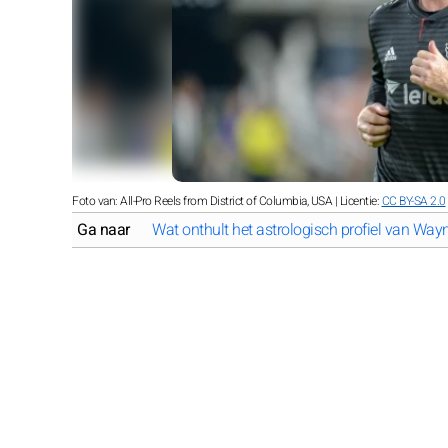
Foto van: All-Pro Reels from District of Columbia, USA | Licentie:
CC BY-SA 2.0
Ga naar
Wat onthult het astrologisch profiel van Wa