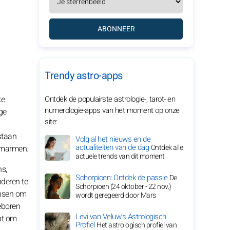
ABONNEER
Trendy astro-apps
ke
Ontdek de populairste astrologie-, tarot- en
numerologie-apps van het moment op onze
ge
site:
n
staan
Volg al het nieuws en de
actualiteiten van de dag
Ontdek alle
 omarmen.
actuele trends van dit moment
ns,
Schorpioen: Ontdek de passie
De
nderen te
Schorpioen (24 oktober - 22 nov.)
ensen om
wordt geregeerd door Mars
eboren
Levi van Veluw's Astrologisch
pt om
Profiel
Het astrologisch profiel van