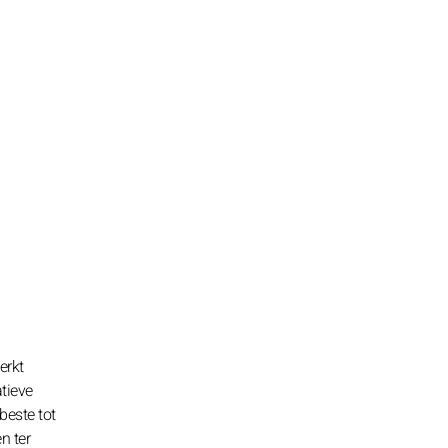
erkt
tieve
beste tot
n ter