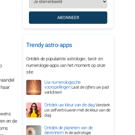
ABONNEER
Trendy astro-apps
Ontdek de populairste astrologie-, tarot- en
p
numerologie-apps van het moment op onze
site:
 vaandel
Uw numerologische
 haar
voorspellingen
Laat de cijfers uw pad
verlichten!
Ontdek uw kleur van de dag
Versterk
uw zelfvertrouwen met de kleur van de
e wens
dag
ren en de
Ontdek de planeten van de
soms
dierenriem
In de astrologie