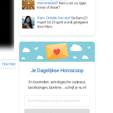
sterrenbeeld?
Bent u rat, os, tijger,
konijn of draak?
Ram: Ontdek hun durf
De Ram (21
maart tot 20 april) wordt geregeerd
door Mars
Hoe heeft Emily Blunt haar ongelooflijke carrière gevormd?
Wat ma
Je Dagelijkse Horoscoop
En bovendien: astrologische cadeaus,
tarotlezingen, bioritme... schrijf je nu in!