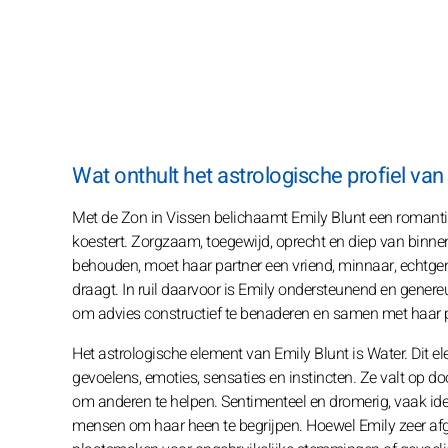
Wat onthult het astrologische profiel van
Met de Zon in Vissen belichaamt Emily Blunt een romantis
koestert. Zorgzaam, toegewijd, oprecht en diep van binnen
behouden, moet haar partner een vriend, minnaar, echtgen
draagt. In ruil daarvoor is Emily ondersteunend en genereus
om advies constructief te benaderen en samen met haar p
Het astrologische element van Emily Blunt is Water. Dit el
gevoelens, emoties, sensaties en instincten. Ze valt op do
om anderen te helpen. Sentimenteel en dromerig, vaak idea
mensen om haar heen te begrijpen. Hoewel Emily zeer af