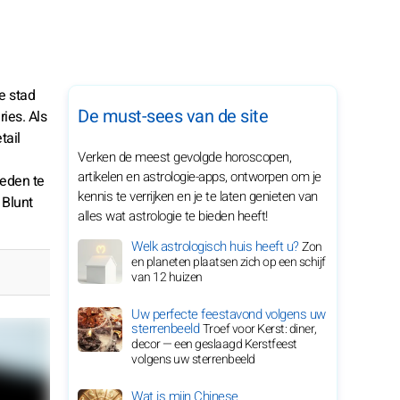
e stad
De must-sees van de site
ies. Als
tail
Verken de meest gevolgde horoscopen,
artikelen en astrologie-apps, ontworpen om je
oeden te
kennis te verrijken en je te laten genieten van
 Blunt
alles wat astrologie te bieden heeft!
Welk astrologisch huis heeft u?
Zon
en planeten plaatsen zich op een schijf
van 12 huizen
Uw perfecte feestavond volgens uw
sterrenbeeld
Troef voor Kerst: diner,
decor — een geslaagd Kerstfeest
volgens uw sterrenbeeld
Wat is mijn Chinese