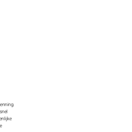
kenning.
snel
enlijke
e