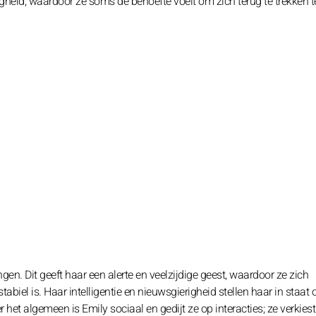
heid, waardoor ze soms de behoefte voelt om zich terug te trekken t
en. Dit geeft haar een alerte en veelzijdige geest, waardoor ze zich
biel is. Haar intelligentie en nieuwsgierigheid stellen haar in staat
 het algemeen is Emily sociaal en gedijt ze op interacties; ze verkies