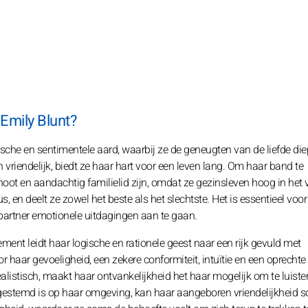
 Emily Blunt?
che en sentimentele aard, waarbij ze de geneugten van de liefde die
 vriendelijk, biedt ze haar hart voor een leven lang. Om haar band te
oot en aandachtig familielid zijn, omdat ze gezinsleven hoog in het
, en deelt ze zowel het beste als het slechtste. Het is essentieel voor
artner emotionele uitdagingen aan te gaan.
ement leidt haar logische en rationele geest naar een rijk gevuld met
or haar gevoeligheid, een zekere conformiteit, intuïtie en een oprecht
listisch, maakt haar ontvankelijkheid het haar mogelijk om te luiste
gestemd is op haar omgeving, kan haar aangeboren vriendelijkheid 