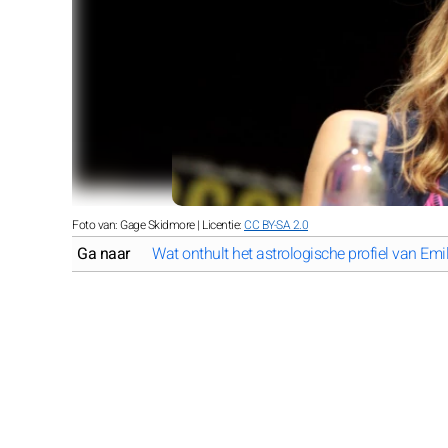
Foto van: Gage Skidmore | Licentie:
CC BY-SA 2.0
Ga naar
Wat onthult het astrologische profiel van Emi