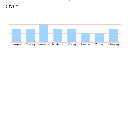
ervan!
Morgen
Dinsdag
Woensdag
Donderdag
Vrijdag
Zaterdag
Zondag
Maandag