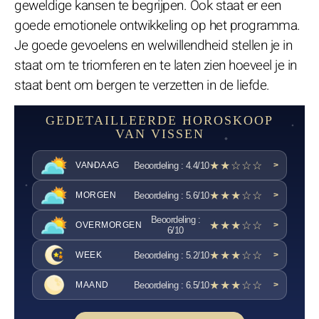
geweldige kansen te begrijpen. Ook staat er een
goede emotionele ontwikkeling op het programma.
Je goede gevoelens en welwillendheid stellen je in
staat om te triomferen en te laten zien hoeveel je in
staat bent om bergen te verzetten in de liefde.
GEDETAILLEERDE HOROSKOOP
VAN VISSEN
★★☆☆☆
Beoordeling : 4.4/10
VANDAAG
>
★★★☆☆
Beoordeling : 5.6/10
MORGEN
>
Beoordeling :
★★★☆☆
OVERMORGEN
>
6/10
★★★☆☆
Beoordeling : 5.2/10
WEEK
>
★★★☆☆
Beoordeling : 6.5/10
MAAND
>