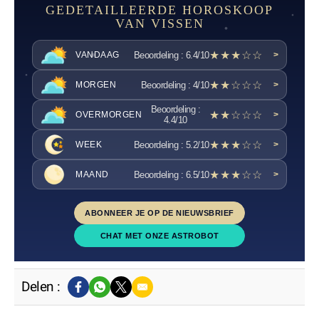
GEDETAILLEERDE HOROSKOOP
VAN VISSEN
★★★☆☆
Beoordeling : 6.4/10
VANDAAG
>
★★☆☆☆
Beoordeling : 4/10
MORGEN
>
Beoordeling :
★★☆☆☆
OVERMORGEN
>
4.4/10
★★★☆☆
Beoordeling : 5.2/10
WEEK
>
★★★☆☆
Beoordeling : 6.5/10
MAAND
>
ABONNEER JE OP DE NIEUWSBRIEF
CHAT MET ONZE ASTROBOT
Delen :