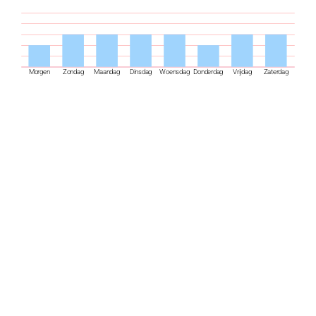
Morgen
Zondag
Maandag
Dinsdag
Woensdag
Donderdag
Vrijdag
Zaterdag