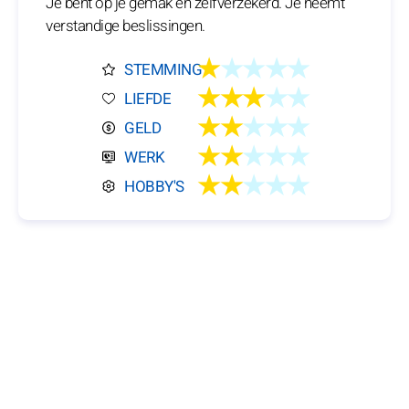
Je bent op je gemak en zelfverzekerd. Je neemt
verstandige beslissingen.
★
★★★★
STEMMING
★★★
★★
LIEFDE
★★
★★★
GELD
★★
★★★
WERK
★★
★★★
HOBBY'S