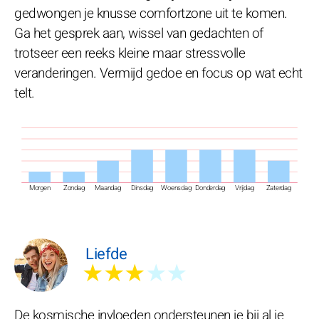
gedwongen je knusse comfortzone uit te komen.
Ga het gesprek aan, wissel van gedachten of
trotseer een reeks kleine maar stressvolle
veranderingen. Vermijd gedoe en focus op wat echt
telt.
Morgen
Zondag
Maandag
Dinsdag
Woensdag
Donderdag
Vrijdag
Zaterdag
Liefde
★★★
★★
De kosmische invloeden ondersteunen je bij al je