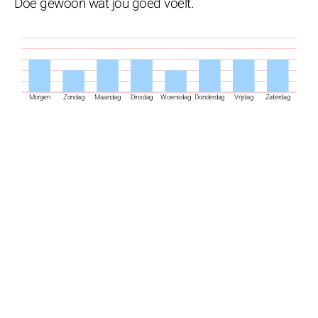
Doe gewoon wat jou goed voelt.
Morgen
Zondag
Maandag
Dinsdag
Woensdag
Donderdag
Vrijdag
Zaterdag