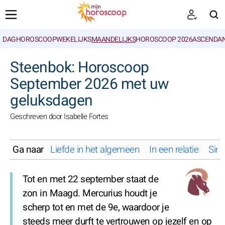
DAGHOROSCOOP
WEKELIJKS
MAANDELIJKS
HOROSCOOP 2026
ASCENDAN
ZOEKEN
Steenbok: Horoscoop
September 2026 met uw
geluksdagen
Geschreven door Isabelle Fortes
Ga naar
Liefde in het algemeen
In een relatie
Sing
Tot en met 22 september staat de
zon in Maagd. Mercurius houdt je
scherp tot en met de 9e, waardoor je
steeds meer durft te vertrouwen op jezelf en op