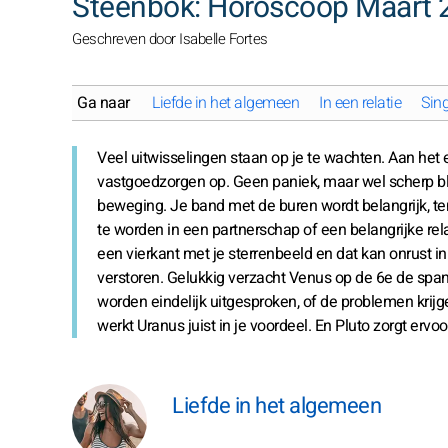
Steenbok: Horoscoop Maart 
Geschreven door Isabelle Fortes
Ga naar
Liefde in het algemeen
In een relatie
Sing
Veel uitwisselingen staan op je te wachten. Aan het
vastgoedzorgen op. Geen paniek, maar wel scherp bli
beweging. Je band met de buren wordt belangrijk, t
te worden in een partnerschap of een belangrijke rel
een vierkant met je sterrenbeeld en dat kan onrust 
verstoren. Gelukkig verzacht Venus op de 6e de spa
worden eindelijk uitgesproken, of de problemen krijgen
werkt Uranus juist in je voordeel. En Pluto zorgt erv
Liefde in het algemeen