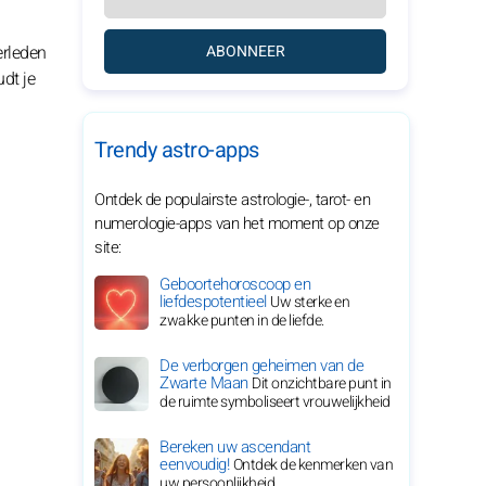
erleden
ABONNEER
dt je
Trendy astro-apps
Ontdek de populairste astrologie-, tarot- en
numerologie-apps van het moment op onze
site:
Geboortehoroscoop en
liefdespotentieel
Uw sterke en
zwakke punten in de liefde.
De verborgen geheimen van de
Zwarte Maan
Dit onzichtbare punt in
de ruimte symboliseert vrouwelijkheid
Bereken uw ascendant
eenvoudig!
Ontdek de kenmerken van
uw persoonlijkheid