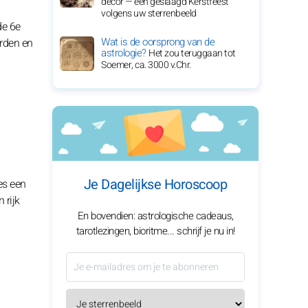
decor — een geslaagd Kerstfeest
volgens uw sterrenbeeld
de 6e
Wat is de oorsprong van de
orden en
astrologie?
Het zou teruggaan tot
Soemer, ca. 3000 v.Chr.
Je Dagelijkse Horoscoop
ies een
 rijk
En bovendien: astrologische cadeaus,
tarotlezingen, bioritme... schrijf je nu in!