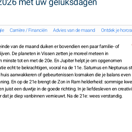
2026 met uw geluksdagen
le
Carrière / Financiën
Advies van de maand
Ontdek je horos
 einde van de maand duiken er bovendien een paar familie- of
jven. De planeten in Vissen zetten je moreel meteen in
en minste tot en met de 20e. En Jupiter helpt je om opgenomen
atie echt te bekrachtigen, vooral na de 11e. Saturnus en Neptunus s
in huis aanwakkeren of gebeurtenissen losmaken die je balans even
nning. En op de 21e brengt de Zon in Ram helderheid: sommige kwe
 juist een duwtje in de goede richting. In je liefdesleven en creativi
oor dat je diep vanbinnen vernieuwt. Na de 21e: wees verstandig.