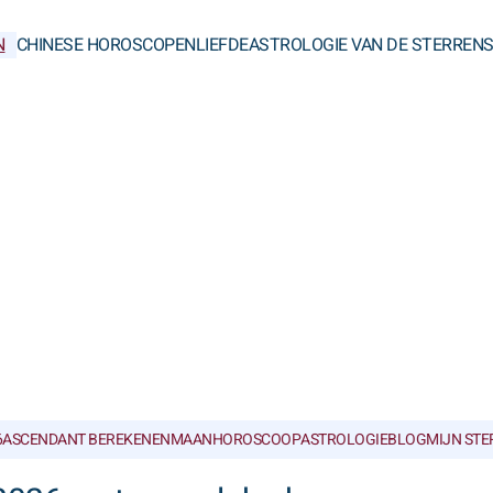
N
CHINESE HOROSCOPEN
LIEFDE
ASTROLOGIE VAN DE STERREN
6
ASCENDANT BEREKENEN
MAANHOROSCOOP
ASTROLOGIEBLOG
MIJN ST