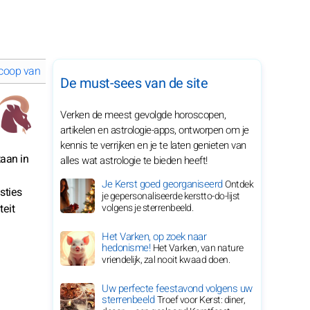
coop van maart 2026 voor je sterrenbeeld
De must-sees van de site
Verken de meest gevolgde horoscopen,
artikelen en astrologie-apps, ontworpen om je
kennis te verrijken en je te laten genieten van
taan in
alles wat astrologie te bieden heeft!
Je Kerst goed georganiseerd
Ontdek
sties
je gepersonaliseerde kerstto-do-lijst
teit
volgens je sterrenbeeld.
Het Varken, op zoek naar
hedonisme!
Het Varken, van nature
vriendelijk, zal nooit kwaad doen.
Uw perfecte feestavond volgens uw
sterrenbeeld
Troef voor Kerst: diner,