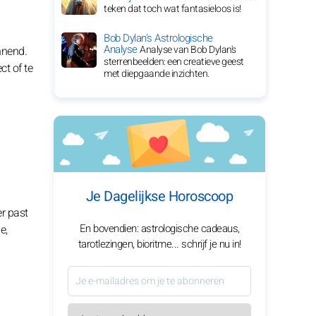
teken dat toch wat fantasieloos is!
Bob Dylan's Astrologische
Analyse
Analyse van Bob Dylan's
nnend.
sterrenbeelden: een creatieve geest
ct of te
met diepgaande inzichten.
Je Dagelijkse Horoscoop
er past
En bovendien: astrologische cadeaus,
e,
tarotlezingen, bioritme... schrijf je nu in!