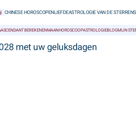
N
CHINESE HOROSCOPEN
LIEFDE
ASTROLOGIE VAN DE STERREN
6
ASCENDANT BEREKENEN
MAANHOROSCOOP
ASTROLOGIEBLOG
MIJN ST
2028 met uw geluksdagen