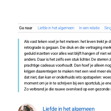
Ga naar
Liefde in het algemeen
In een relatie
Sing
Als vast teken voel je het meteen: het leven trekt je 
retrograde is gegaan. Die druk en die vertraging mer
geduld inzetten voor alles wat blijft hangen of niet w
anders. Daar is het zelfs een stuk lichter. De sterren 
prachtige cadeaus voorhoudt. Dan hoef je alleen n
krijgen daarentegen te maken met een veel meer elekt
dat niet, dan kan er onderhuids iets opstapelen: woede
moment om je in te schrijven bij een sportclub, je en
Zo verbrand je die rauwe overvloed op een gezonde m
Liefde in het algemeen