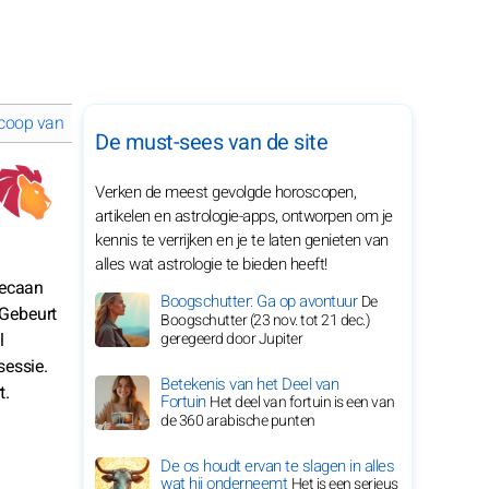
coop van oktober 2028 voor je sterrenbeeld
De must-sees van de site
Verken de meest gevolgde horoscopen,
artikelen en astrologie-apps, ontworpen om je
kennis te verrijken en je te laten genieten van
alles wat astrologie te bieden heeft!
decaan
Boogschutter: Ga op avontuur
De
 Gebeurt
Boogschutter (23 nov. tot 21 dec.)
l
geregeerd door Jupiter
sessie.
Betekenis van het Deel van
t.
Fortuin
Het deel van fortuin is een van
de 360 arabische punten
De os houdt ervan te slagen in alles
wat hij onderneemt
Het is een serieus