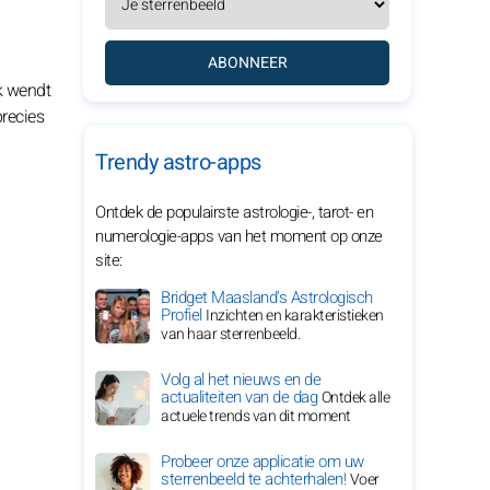
ABONNEER
ok wendt
precies
Trendy astro-apps
Ontdek de populairste astrologie-, tarot- en
numerologie-apps van het moment op onze
site:
Bridget Maasland's Astrologisch
Profiel
Inzichten en karakteristieken
van haar sterrenbeeld.
Volg al het nieuws en de
actualiteiten van de dag
Ontdek alle
actuele trends van dit moment
Probeer onze applicatie om uw
sterrenbeeld te achterhalen!
Voer