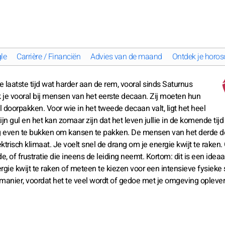
le
Carrière / Financiën
Advies van de maand
Ontdek je horos
de laatste tijd wat harder aan de rem, vooral sinds Saturnus
k je vooral bij mensen van het eerste decaan. Zij moeten hun
il doorpakken. Voor wie in het tweede decaan valt, ligt het heel
zijn gul en het kan zomaar zijn dat het leven jullie in de komende tijd
og even te bukken om kansen te pakken. De mensen van het derde 
risch klimaat. Je voelt snel de drang om je energie kwijt te raken.
, of frustratie die ineens de leiding neemt. Kortom: dit is een ideaa
ergie kwijt te raken of meteen te kiezen voor een intensieve fysieke 
anier, voordat het te veel wordt of gedoe met je omgeving oplever