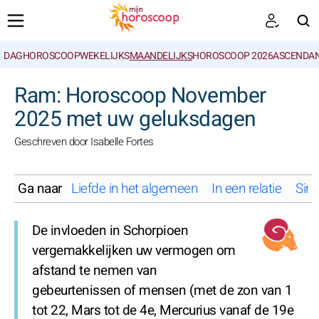
DAGHOROSCOOP
WEKELIJKS
MAANDELIJKS
HOROSCOOP 2026
ASCENDAN
ZOEKEN
Ram: Horoscoop November
2025 met uw geluksdagen
Geschreven door Isabelle Fortes
Ga naar
Liefde in het algemeen
In een relatie
Sing
De invloeden in Schorpioen
vergemakkelijken uw vermogen om
afstand te nemen van
gebeurtenissen of mensen (met de zon van 1
tot 22, Mars tot de 4e, Mercurius vanaf de 19e