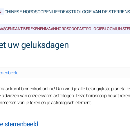
N
CHINESE HOROSCOPEN
LIEFDE
ASTROLOGIE VAN DE STERREN
6
ASCENDANT BEREKENEN
MAANHOROSCOOP
ASTROLOGIEBLOG
MIJN ST
et uw geluksdagen
errenbeeld
ar komt binnenkort online! Dan vind je alle belangrijkste planetaire
e adviezen van onze ervaren astrologen. Deze horoscoop houdt reke
enmerken van je teken en je astrologisch element.
e sterrenbeeld