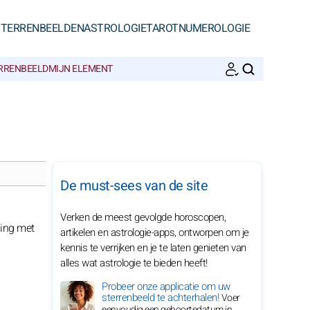
STERRENBEELDEN
ASTROLOGIE
TAROT
NUMEROLOGIE
ERRENBEELD
MIJN ELEMENT
ZOEKEN
De must-sees van de site
Verken de meest gevolgde horoscopen,
ning met
artikelen en astrologie-apps, ontworpen om je
kennis te verrijken en je te laten genieten van
alles wat astrologie te bieden heeft!
Probeer onze applicatie om uw
sterrenbeeld te achterhalen!
Voer
eenvoudig een geboortedatum in