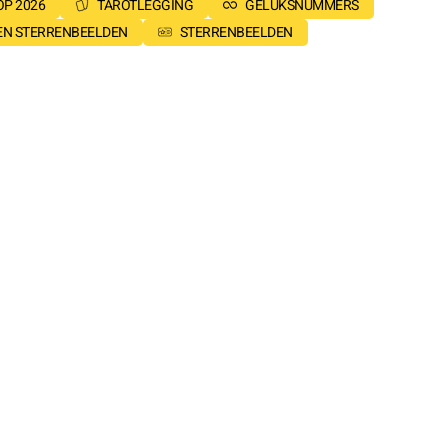
P 2026
TAROTLEGGING
GELUKSNUMMERS
SEN STERRENBEELDEN
STERRENBEELDEN