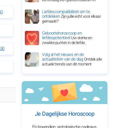
Liefdescompatibiliteit om te
30
ontdekken
Zijn jullie echt voor elkaar
gemaakt?
Geboortehoroscoop en
liefdespotentieel
Uw sterke en
zwakke punten in de liefde.
030
Volg al het nieuws en de
actualiteiten van de dag
Ontdek alle
actuele trends van dit moment
Je Dagelijkse Horoscoop
En bovendien: astrologische cadeaus,