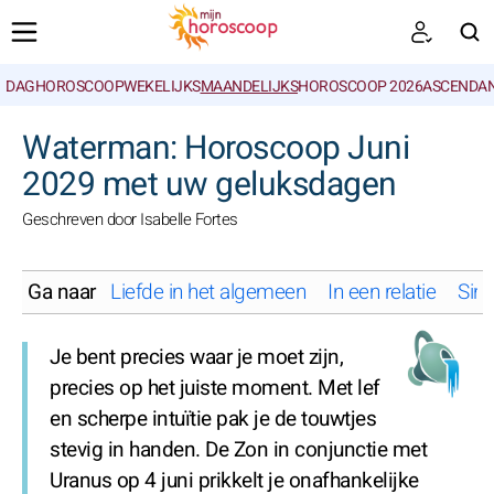
DAGHOROSCOOP
WEKELIJKS
MAANDELIJKS
HOROSCOOP 2026
ASCENDAN
ZOEKEN
Waterman: Horoscoop Juni
2029 met uw geluksdagen
Geschreven door Isabelle Fortes
Ga naar
Liefde in het algemeen
In een relatie
Sing
Je bent precies waar je moet zijn,
precies op het juiste moment. Met lef
en scherpe intuïtie pak je de touwtjes
stevig in handen. De Zon in conjunctie met
Uranus op 4 juni prikkelt je onafhankelijke