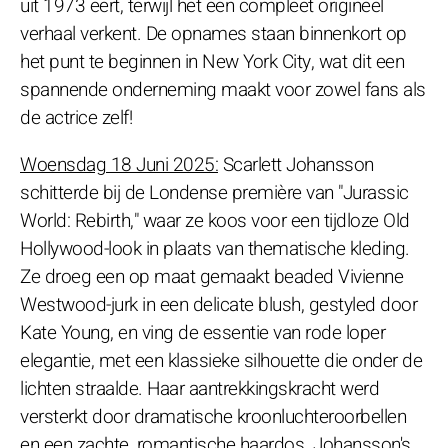
uit 1973 eert, terwijl het een compleet origineel
verhaal verkent. De opnames staan binnenkort op
het punt te beginnen in New York City, wat dit een
spannende onderneming maakt voor zowel fans als
de actrice zelf!
Woensdag 18 Juni 2025:
Scarlett Johansson
schitterde bij de Londense première van "Jurassic
World: Rebirth," waar ze koos voor een tijdloze Old
Hollywood-look in plaats van thematische kleding.
Ze droeg een op maat gemaakt beaded Vivienne
Westwood-jurk in een delicate blush, gestyled door
Kate Young, en ving de essentie van rode loper
elegantie, met een klassieke silhouette die onder de
lichten straalde. Haar aantrekkingskracht werd
versterkt door dramatische kroonluchteroorbellen
en een zachte, romantische haardos. Johansson's