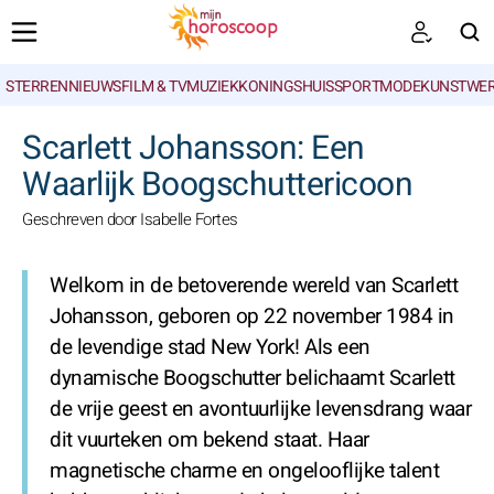
STERRENNIEUWS
FILM & TV
MUZIEK
KONINGSHUIS
SPORT
MODE
KUNSTWE
ZOEKEN
Scarlett Johansson: Een
Waarlijk Boogschuttericoon
Geschreven door Isabelle Fortes
Welkom in de betoverende wereld van Scarlett
Johansson, geboren op 22 november 1984 in
de levendige stad New York! Als een
dynamische Boogschutter belichaamt Scarlett
de vrije geest en avontuurlijke levensdrang waar
dit vuurteken om bekend staat. Haar
magnetische charme en ongelooflijke talent