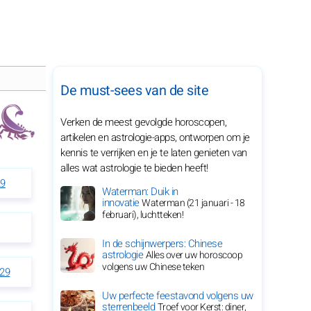
De must-sees van de site
Verken de meest gevolgde horoscopen,
artikelen en astrologie-apps, ontworpen om je
kennis te verrijken en je te laten genieten van
alles wat astrologie te bieden heeft!
29
Waterman: Duik in
innovatie
Waterman (21 januari - 18
februari), luchtteken!
In de schijnwerpers: Chinese
astrologie
Alles over uw horoscoop
volgens uw Chinese teken
029
Uw perfecte feestavond volgens uw
sterrenbeeld
Troef voor Kerst: diner,