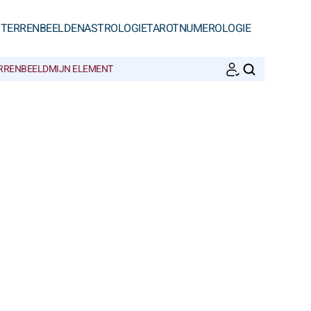
STERRENBEELDEN
ASTROLOGIE
TAROT
NUMEROLOGIE
ERRENBEELD
MIJN ELEMENT
ZOEKEN