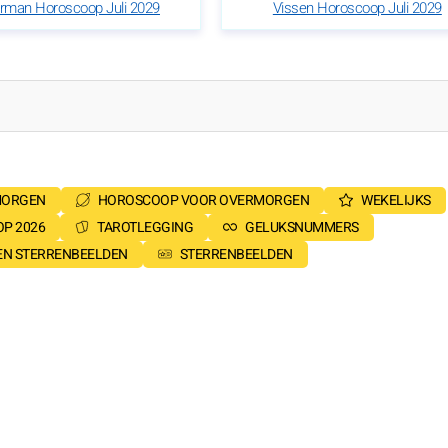
rman Horoscoop Juli 2029
Vissen Horoscoop Juli 2029
MORGEN
HOROSCOOP VOOR OVERMORGEN
WEKELIJKS
P 2026
TAROTLEGGING
GELUKSNUMMERS
SEN STERRENBEELDEN
STERRENBEELDEN