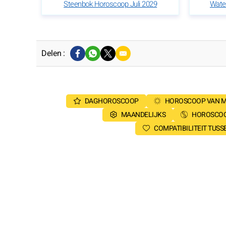
Steenbok Horoscoop Juli 2029
Wate
Delen :
DAGHOROSCOOP
HOROSCOOP VAN 
MAANDELIJKS
HOROSCOO
COMPATIBILITEIT TUS