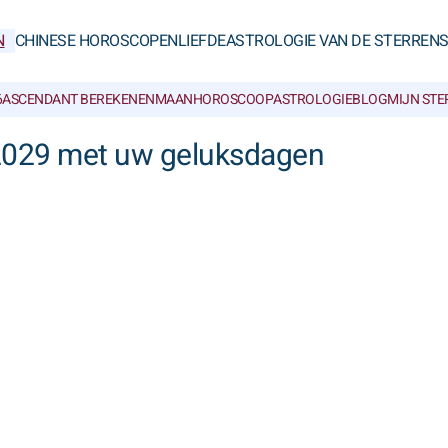
N
CHINESE HOROSCOPEN
LIEFDE
ASTROLOGIE VAN DE STERREN
6
ASCENDANT BEREKENEN
MAANHOROSCOOP
ASTROLOGIEBLOG
MIJN ST
 2029 met uw geluksdagen