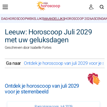
DAGHOROSCOOP
WEKELIJKS
MAANDELIJKS
HOROSCOOP 2026
ASCENDAN
ZOEKEN
Leeuw: Horoscoop Juli 2029
met uw geluksdagen
Geschreven door Isabelle Fortes
Ga naar
Ontdek je horoscoop van juli 2029 voor je st
Ontdek je horoscoop van juli 2029
voor je sterrenbeeld
Ram Horoscoop Juli 2029