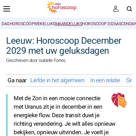
DAGHOROSCOOP
WEKELIJKS
MAANDELIJKS
HOROSCOOP 2026
ASCENDAN
ZOEKEN
Leeuw: Horoscoop December
2029 met uw geluksdagen
Geschreven door Isabelle Fortes
Ga naar
Liefde in het algemeen
In een relatie
Sing
Met de Zon in een mooie connectie
met Uranus zit je in december in een
energieke flow. Deze transit duwt je
richting verandering. Je wilt alles opnieuw
bekijken, opnieuw uitvinden. Je voelt je