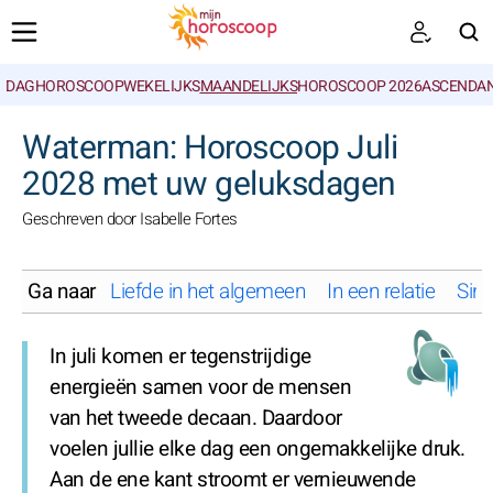
DAGHOROSCOOP
WEKELIJKS
MAANDELIJKS
HOROSCOOP 2026
ASCENDAN
ZOEKEN
Waterman: Horoscoop Juli
2028 met uw geluksdagen
Geschreven door Isabelle Fortes
Ga naar
Liefde in het algemeen
In een relatie
Sing
In juli komen er tegenstrijdige
energieën samen voor de mensen
van het tweede decaan. Daardoor
voelen jullie elke dag een ongemakkelijke druk.
Aan de ene kant stroomt er vernieuwende