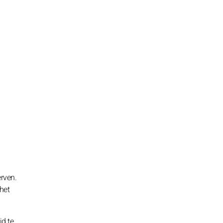
erven.
 het
d te