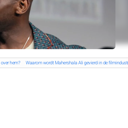
i over hem?
Waarom wordt Mahershala Ali gevierd in de filmindustr