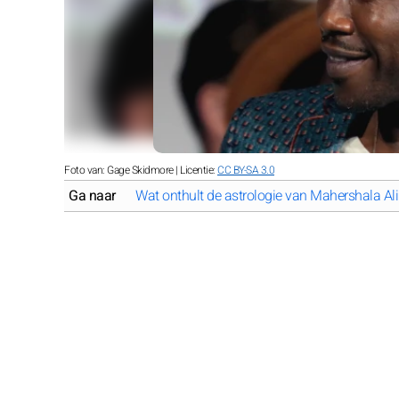
Foto van: Gage Skidmore | Licentie:
CC BY-SA 3.0
Ga naar
Wat onthult de astrologie van Mahershala Al