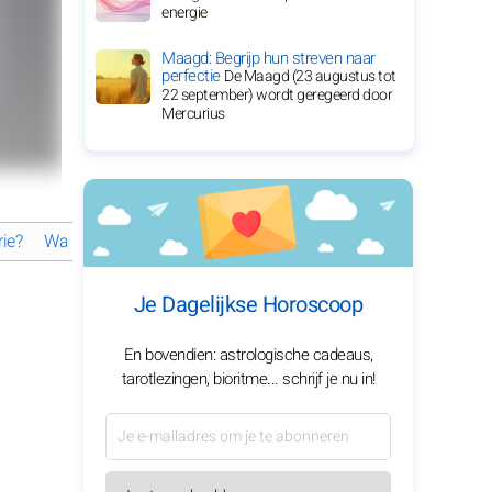
energie
Maagd: Begrijp hun streven naar
perfectie
De Maagd (23 augustus tot
22 september) wordt geregeerd door
Mercurius
ie?
Wat maakt Mahershala Ali een opvallend talent?
De liefdes
Je Dagelijkse Horoscoop
En bovendien: astrologische cadeaus,
tarotlezingen, bioritme... schrijf je nu in!