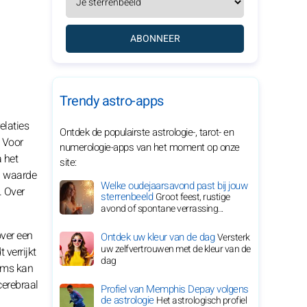
ABONNEER
Trendy astro-apps
elaties
Ontdek de populairste astrologie-, tarot- en
. Voor
numerologie-apps van het moment op onze
 het
site:
el waarde
Welke oudejaarsavond past bij jouw
. Over
sterrenbeeld
Groot feest, rustige
avond of spontane verrassing...
over een
Ontdek uw kleur van de dag
Versterk
uw zelfvertrouwen met de kleur van de
verrijkt
dag
soms kan
 cerebraal
Profiel van Memphis Depay volgens
de astrologie
Het astrologisch profiel