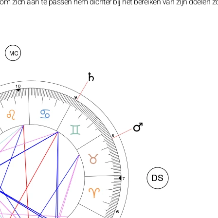
 om zich aan te passen hem dichter bij het bereiken van zijn doelen z