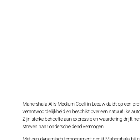
Mahershala Ali's Medium Coeli in Leeuw duidt op een profes
verantwoordelijkheid en beschikt over een natuurlijke aut
Zijn sterke behoefte aan expressie en waardering drijft hem
streven naar onderscheidend vermogen.
Met een dynamisch temperament gedijt Mahershala bij gr