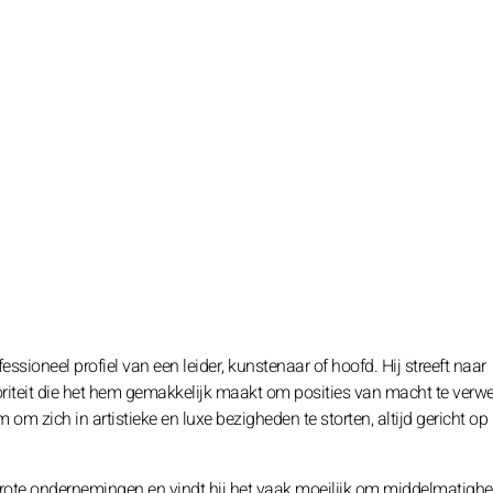
sioneel profiel van een leider, kunstenaar of hoofd. Hij streeft naar
oriteit die het hem gemakkelijk maakt om posities van macht te verw
 om zich in artistieke en luxe bezigheden te storten, altijd gericht op
ote ondernemingen en vindt hij het vaak moeilijk om middelmatighei