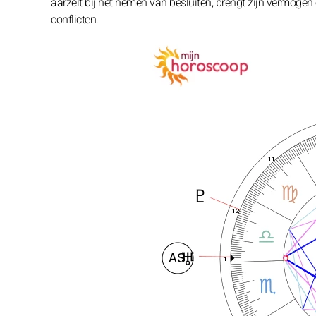
aarzelt bij het nemen van besluiten, brengt zijn vermogen
conflicten.