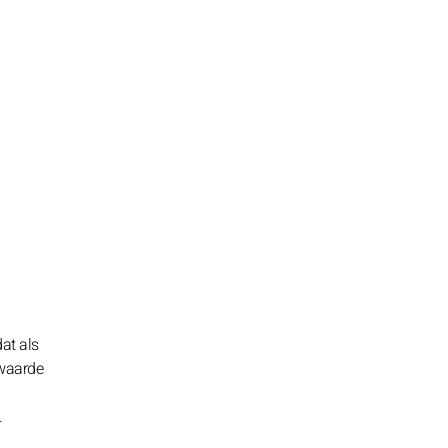
dat als
 waarde
.