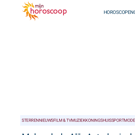
HOROSCOPEN
STERRENNIEUWS
FILM & TV
MUZIEK
KONINGSHUIS
SPORT
MODE