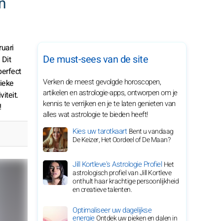
n
ruari
De must-sees van de site
 Dit
perfect
Verken de meest gevolgde horoscopen,
nieke
artikelen en astrologie-apps, ontworpen om je
iteit.
kennis te verrijken en je te laten genieten van
!
alles wat astrologie te bieden heeft!
Kies uw tarotkaart
Bent u vandaag
De Keizer, Het Oordeel of De Maan?
Jill Kortleve's Astrologie Profiel
Het
astrologisch profiel van Jill Kortleve
onthult haar krachtige persoonlijkheid
en creatieve talenten.
Optimaliseer uw dagelijkse
energie
Ontdek uw pieken en dalen in