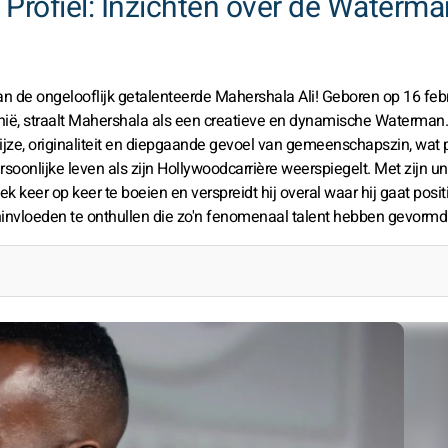
 Profiel: Inzichten over de Waterma
n de ongelooflijk getalenteerde Mahershala Ali! Geboren op 16 feb
nië, straalt Mahershala als een creatieve en dynamische Waterman.
jze, originaliteit en diepgaande gevoel van gemeenschapszin, wat 
soonlijke leven als zijn Hollywoodcarrière weerspiegelt. Met zijn u
keer op keer te boeien en verspreidt hij overal waar hij gaat positiv
invloeden te onthullen die zo'n fenomenaal talent hebben gevormd