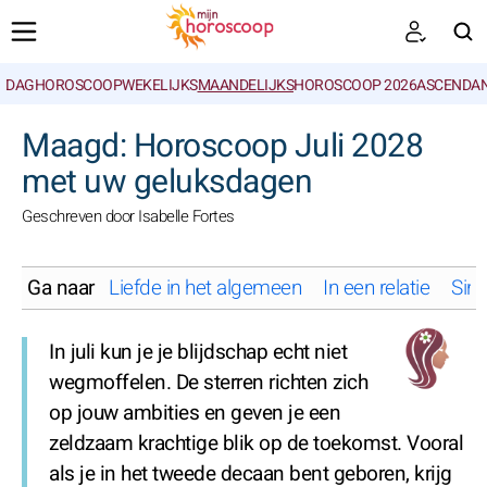
DAGHOROSCOOP
WEKELIJKS
MAANDELIJKS
HOROSCOOP 2026
ASCENDAN
ZOEKEN
Maagd: Horoscoop Juli 2028
met uw geluksdagen
Geschreven door Isabelle Fortes
Ga naar
Liefde in het algemeen
In een relatie
Sing
In juli kun je je blijdschap echt niet
wegmoffelen. De sterren richten zich
op jouw ambities en geven je een
zeldzaam krachtige blik op de toekomst. Vooral
als je in het tweede decaan bent geboren, krijg