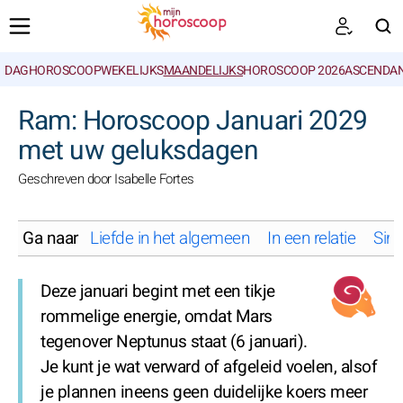
DAGHOROSCOOP
WEKELIJKS
MAANDELIJKS
HOROSCOOP 2026
ASCENDAN
ZOEKEN
Ram: Horoscoop Januari 2029
met uw geluksdagen
Geschreven door Isabelle Fortes
Ga naar
Liefde in het algemeen
In een relatie
Sing
Deze januari begint met een tikje
rommelige energie, omdat Mars
tegenover Neptunus staat (6 januari).
Je kunt je wat verward of afgeleid voelen, alsof
je plannen ineens geen duidelijke koers meer