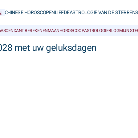
N
CHINESE HOROSCOPEN
LIEFDE
ASTROLOGIE VAN DE STERREN
6
ASCENDANT BEREKENEN
MAANHOROSCOOP
ASTROLOGIEBLOG
MIJN ST
2028 met uw geluksdagen