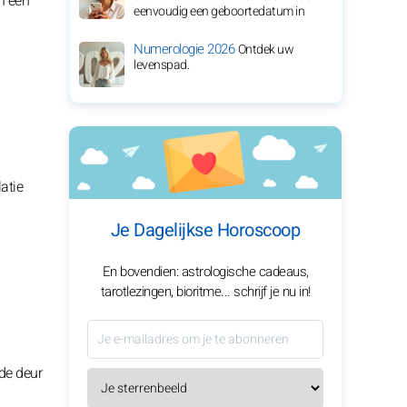
n een
eenvoudig een geboortedatum in
Numerologie 2026
Ontdek uw
levenspad.
atie
Je Dagelijkse Horoscoop
En bovendien: astrologische cadeaus,
tarotlezingen, bioritme... schrijf je nu in!
 de deur