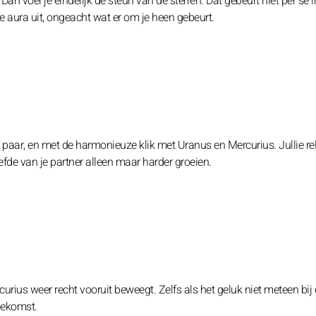
n voel je eindelijk de steun van de sterren. Dat gebeurt niet per se i
e aura uit, ongeacht wat er om je heen gebeurt.
t paar, en met de harmonieuze klik met Uranus en Mercurius. Jullie rel
efde van je partner alleen maar harder groeien.
curius weer recht vooruit beweegt. Zelfs als het geluk niet meteen bij
toekomst.