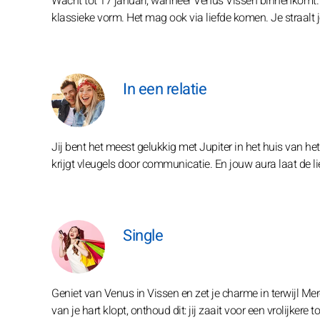
Wacht tot 17 januari, wanneer Venus Vissen binnenkomt. Da
klassieke vorm. Het mag ook via liefde komen. Je straalt j
In een relatie
Jij bent het meest gelukkig met Jupiter in het huis van he
krijgt vleugels door communicatie. En jouw aura laat de li
Single
Geniet van Venus in Vissen en zet je charme in terwijl Mer
van je hart klopt, onthoud dit: jij zaait voor een vrolijkere 