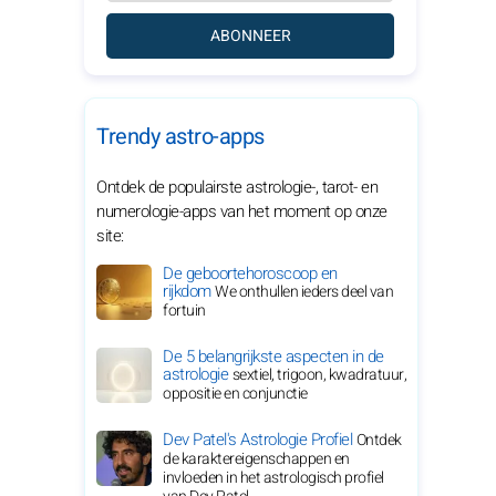
ABONNEER
Trendy astro-apps
Ontdek de populairste astrologie-, tarot- en
numerologie-apps van het moment op onze
site:
De geboortehoroscoop en
rijkdom
We onthullen ieders deel van
fortuin
De 5 belangrijkste aspecten in de
astrologie
sextiel, trigoon, kwadratuur,
oppositie en conjunctie
Dev Patel's Astrologie Profiel
Ontdek
de karaktereigenschappen en
invloeden in het astrologisch profiel