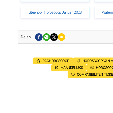
Steenbok Horoscoop Januari 2028
Waterm
Delen :
DAGHOROSCOOP
HOROSCOOP VAN 
MAANDELIJKS
HOROSCOO
COMPATIBILITEIT TUS