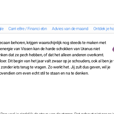
le
Carri e8re / Financi ebn
Advies van de maand
Ontdek je ho
decaan behoren, krijgen waarschijnlijk nog steeds te maken met
energie van Vissen kan de harde schokken van Uranus niet
nken dat ze pech hebben, of dat het alleen anderen overkomt.
loer. Dit begin van het jaar valt zwaar op je schouders, ook al ben je
onder iets terug te vragen. Zo werkt het. Jij zult dus geven, wil je
ovendien om even echt stil te staan en na te denken.