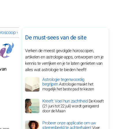
roscoop van januari 2028 voor je sterrenbeeld
De must-sees van de site
Verken de meest gevolgde horoscopen,
artikelen en astrologie-apps, ontworpen om je
kennis te verrijken en je te laten genieten van
 van
alles wat astrologie te bieden heeft!
Astrologie tegenwoordig
begrijpen
Astrologie maakt het
mogelijk het beste pad te kiezen
Kreeft: Voel hun zachtheid
De Kreeft
(21 juni tot 22 juli) wordt geregeerd
door de Maan
Probeer onze applicatie om uw
sterrenbeeld te achterhalen!
Voer