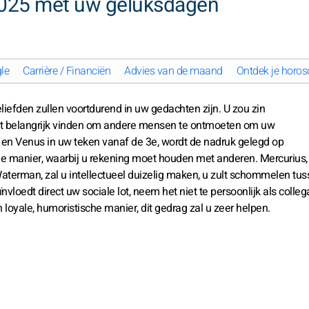
025 met uw geluksdagen
le
Carrière / Financiën
Advies van de maand
Ontdek je horos
eliefden zullen voortdurend in uw gedachten zijn. U zou zin
het belangrijk vinden om andere mensen te ontmoeten om uw
s en Venus in uw teken vanaf de 3e, wordt de nadruk gelegd op
de manier, waarbij u rekening moet houden met anderen. Mercurius
aterman, zal u intellectueel duizelig maken, u zult schommelen tu
ïnvloedt direct uw sociale lot, neem het niet te persoonlijk als colleg
loyale, humoristische manier, dit gedrag zal u zeer helpen.