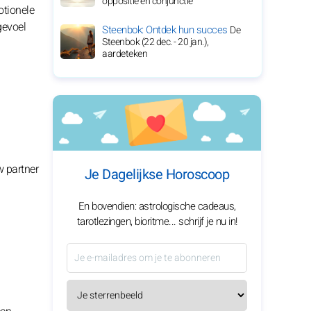
oppositie en conjunctie
otionele
gevoel
Steenbok: Ontdek hun succes
De
Steenbok (22 dec. - 20 jan.),
aardeteken
w partner
Je Dagelijkse Horoscoop
En bovendien: astrologische cadeaus,
tarotlezingen, bioritme... schrijf je nu in!