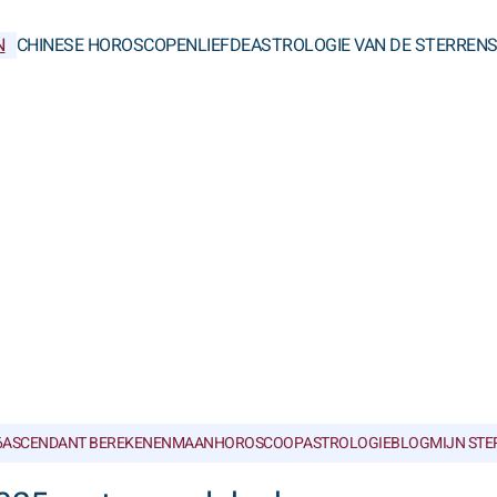
N
CHINESE HOROSCOPEN
LIEFDE
ASTROLOGIE VAN DE STERREN
6
ASCENDANT BEREKENEN
MAANHOROSCOOP
ASTROLOGIEBLOG
MIJN ST