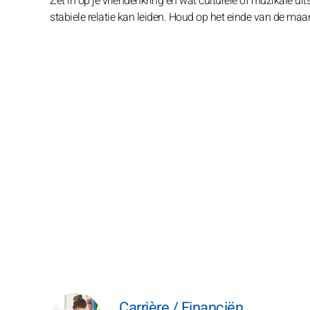
Zet in op je vriendenkring en wat culturele of muzikale ui
stabiele relatie kan leiden. Houd op het einde van de maan
Carrière / Financiën