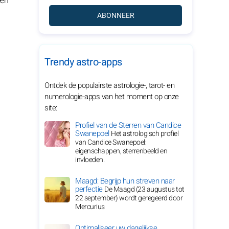
een
ABONNEER
Trendy astro-apps
Ontdek de populairste astrologie-, tarot- en
numerologie-apps van het moment op onze
site:
Profiel van de Sterren van Candice
Swanepoel
Het astrologisch profiel
van Candice Swanepoel:
eigenschappen, sterrenbeeld en
invloeden.
Maagd: Begrijp hun streven naar
perfectie
De Maagd (23 augustus tot
22 september) wordt geregeerd door
Mercurius
Optimaliseer uw dagelijkse