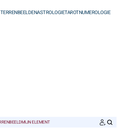
STERRENBEELDEN
ASTROLOGIE
TAROT
NUMEROLOGIE
ERRENBEELD
MIJN ELEMENT
ZOEKEN