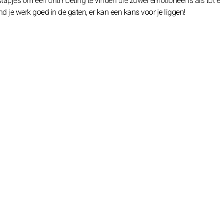
tstapjes om een ontmoeting te vinden die zowel emotioneel is als tot 
d je werk goed in de gaten, er kan een kans voor je liggen!