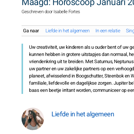
Maagd: Horoscoop Januari 2
Geschreven door Isabelle Fortes
Ga naar
Liefde in het algemeen
In een relatie
Sing
Uw creativiteit, uw kinderen als u ouder bent of uw g
kunnen hebben in grotere uitstapjes dan normaal, 
vriendenkring uit te breiden. Met Saturnus, Neptunu
uw partner en uw zakelijke partners op een verhoog
planeet, afwisselend in Boogschutter, Steenbok en W
familiale, liefdevolle en dagelijkse zorgen. Jupiter be
baas een beetje irritant worden, communiceer op een 
Liefde in het algemeen