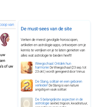
coop van januari 2025 voor je sterrenbeeld
De must-sees van de site
Verken de meest gevolgde horoscopen,
artikelen en astrologie-apps, ontworpen om je
kennis te verrijken en je te laten genieten van
, uw
alles wat astrologie te bieden heeft!
ssen
Weegschaal: Ontdek hun
a's of uw
harmonie
De Weegschaal (23 sep. tot
23 okt.) wordt geregeerd door Venus
De Slang, solitair en een geboren
verleider!
De Slang is van nature
angstig en vaak solitair.
De 5 belangrijkste aspecten in de
astrologie
sextiel, trigoon, kwadratuur,