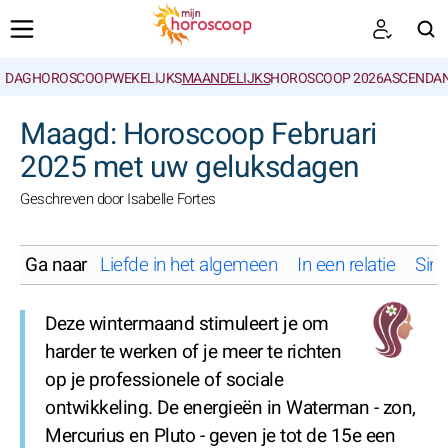
DAGHOROSCOOP
WEKELIJKS
MAANDELIJKS
HOROSCOOP 2026
ASCENDAN
ZOEKEN
Maagd: Horoscoop Februari
2025 met uw geluksdagen
Geschreven door Isabelle Fortes
Ga naar
Liefde in het algemeen
In een relatie
Sing
Deze wintermaand stimuleert je om
harder te werken of je meer te richten
op je professionele of sociale
ontwikkeling. De energieën in Waterman - zon,
Mercurius en Pluto - geven je tot de 15e een