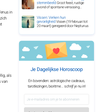
sterrenbeeld
Groot feest, rustige
avond of spontane verrassing...
Venus in
Vissen: Verken hun
 zich
gevoeligheid
Vissen (19 februari tot
ot
20 maart) geregeerd door Neptunus
Je Dagelijkse Horoscoop
ig, als
En bovendien: astrologische cadeaus,
s van
tarotlezingen, bioritme... schrijf je nu in!