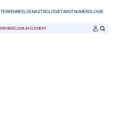
STERRENBEELDEN
ASTROLOGIE
TAROT
NUMEROLOGIE
ERRENBEELD
MIJN ELEMENT
ZOEKEN