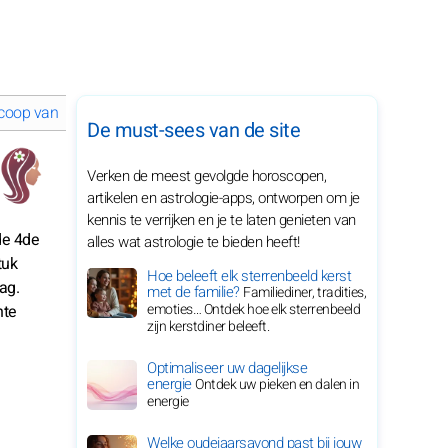
coop van december 2026 voor je sterrenbeeld
De must-sees van de site
Verken de meest gevolgde horoscopen,
artikelen en astrologie-apps, ontworpen om je
kennis te verrijken en je te laten genieten van
de 4de
alles wat astrologie te bieden heeft!
tuk
Hoe beleeft elk sterrenbeeld kerst
ag.
met de familie?
Familiediner, tradities,
emoties… Ontdek hoe elk sterrenbeeld
hte
zijn kerstdiner beleeft.
Optimaliseer uw dagelijkse
energie
Ontdek uw pieken en dalen in
energie
Welke oudejaarsavond past bij jouw