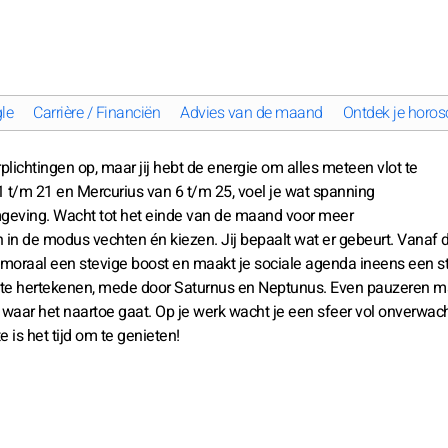
le
Carrière / Financiën
Advies van de maand
Ontdek je horos
lichtingen op, maar jij hebt de energie om alles meteen vlot te
 1 t/m 21 en Mercurius van 6 t/m 25, voel je wat spanning
omgeving. Wacht tot het einde van de maand voor meer
an in de modus vechten én kiezen. Jij bepaalt wat er gebeurt. Vanaf 
e moraal een stevige boost en maakt je sociale agenda ineens een s
en te hertekenen, mede door Saturnus en Neptunus. Even pauzeren m
iet waar het naartoe gaat. Op je werk wacht je een sfeer vol onverwac
is het tijd om te genieten!