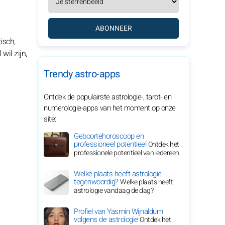
ABONNEER
isch,
wil zijn,
Trendy astro-apps
Ontdek de populairste astrologie-, tarot- en
numerologie-apps van het moment op onze
site:
Geboortehoroscoop en
professioneel potentieel
Ontdek het
professionele potentieel van iedereen
Welke plaats heeft astrologie
tegenwoordig?
Welke plaats heeft
astrologie vandaag de dag?
Profiel van Yasmin Wijnaldum
volgens de astrologie
Ontdek het