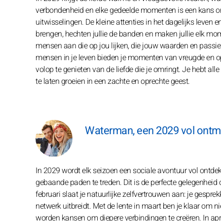
verbondenheid en elke gedeelde momenten is een kans om d
uitwisselingen. De kleine attenties in het dagelijks leven
brengen, hechten jullie de banden en maken jullie elk mom
mensen aan die op jou lijken, die jouw waarden en passie
mensen in je leven bieden je momenten van vreugde en oprec
volop te genieten van de liefde die je omringt. Je hebt al
te laten groeien in een zachte en oprechte geest.
Waterman, een 2029 vol ontmo
In 2029 wordt elk seizoen een sociale avontuur vol ontdekkin
gebaande paden te treden. Dit is de perfecte gelegenheid 
februari slaat je natuurlijke zelfvertrouwen aan: je gespre
netwerk uitbreidt. Met de lente in maart ben je klaar om 
worden kansen om diepere verbindingen te creëren. In apr