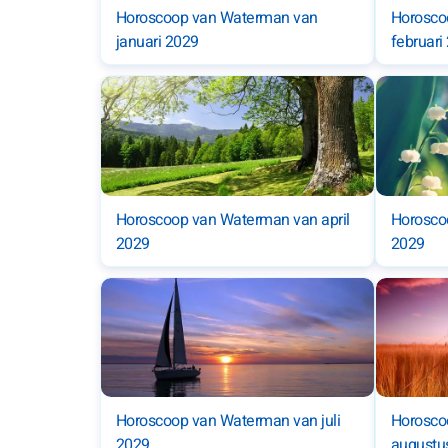
Horoscoop van Waterman van
Horosco
januari 2029
februari
Horoscoop van Waterman van april
Horosco
2029
2029
Horoscoop van Waterman van juli
Horosco
2029
augustu