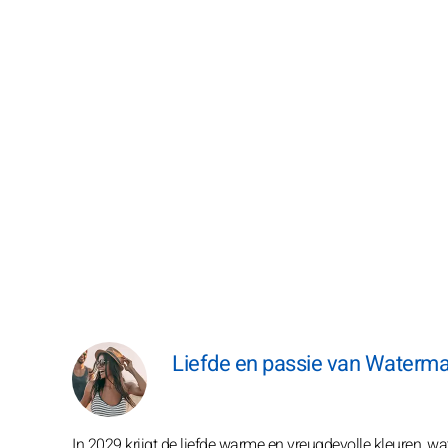
Liefde en passie van Waterman 
In 2029 krijgt de liefde warme en vreugdevolle kleuren, wat