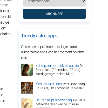
tedere
door te
ABONNEER
e trekt
nieuwe
it om
elaties
Trendy astro-apps
Ontdek de populairste astrologie-, tarot- en
numerologie-apps van het moment op onze
site:
Schorpioen: Ontdek de passie
De
Schorpioen (24 oktober - 22 nov.)
wordt geregeerd door Mars
Kies uw tarotkaart
Bent u vandaag
De Keizer, Het Oordeel of De Maan?
In
je
De Rat, altijd in beweging!
De Rat is
kels
het eerste teken van de Chinese