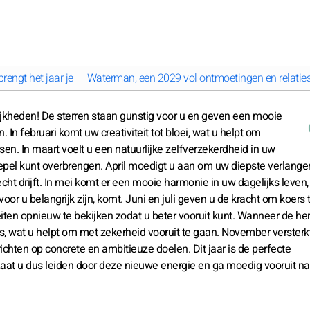
rengt het jaar je
Waterman, een 2029 vol ontmoetingen en relatie
ijkheden! De sterren staan gunstig voor u en geven een mooie
In februari komt uw creativiteit tot bloei, wat u helpt om
nsen. In maart voelt u een natuurlijke zelfverzekerdheid in uw
pel kunt overbrengen. April moedigt u aan om uw diepste verlange
t drijft. In mei komt er een mooie harmonie in uw dagelijks leven,
or u belangrijk zijn, komt. Juni en juli geven u de kracht om koers 
ten opnieuw te bekijken zodat u beter vooruit kunt. Wanneer de her
es, wat u helpt om met zekerheid vooruit te gaan. November versterk
ichten op concrete en ambitieuze doelen. Dit jaar is de perfecte
aat u dus leiden door deze nieuwe energie en ga moedig vooruit na