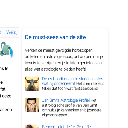
s
Welzijn en harmonie van Waterman in 2029
Persoonlijk advie
De must-sees van de site
Verken de meest gevolgde horoscopen,
artikelen en astrologie-apps, ontworpen om je
kennis te verrijken en je te laten genieten van
ns te
alles wat astrologie te bieden heeft!
De os houdt ervan te slagen in alles
te
wat hij onderneemt
Het is een serieus
teken dat toch wat fantasieloos is!
fst
t deze
Jan Smits Astrologie Profiel
Het
astrologische profiel van Jan Smit
ar een
onthult zijn kenmerken en bijzondere
eigenschappen.
Behoort u tot de 1e, 2e of 3e