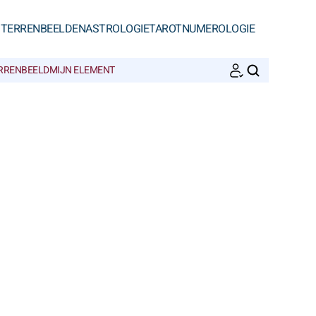
STERRENBEELDEN
ASTROLOGIE
TAROT
NUMEROLOGIE
ERRENBEELD
MIJN ELEMENT
ZOEKEN