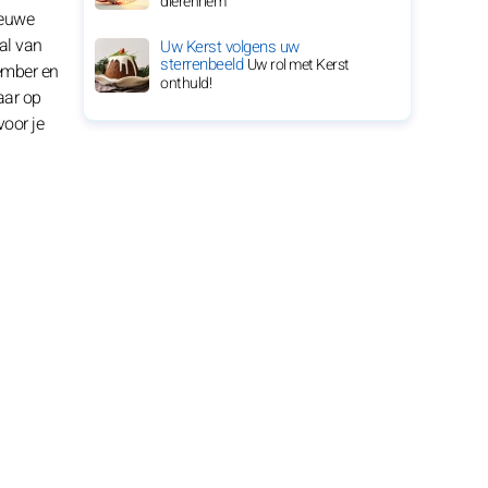
dierenriem
ieuwe
tal van
Uw Kerst volgens uw
sterrenbeeld
Uw rol met Kerst
tember en
onthuld!
aar op
voor je