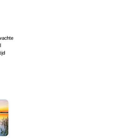
rwachte
l
ijd