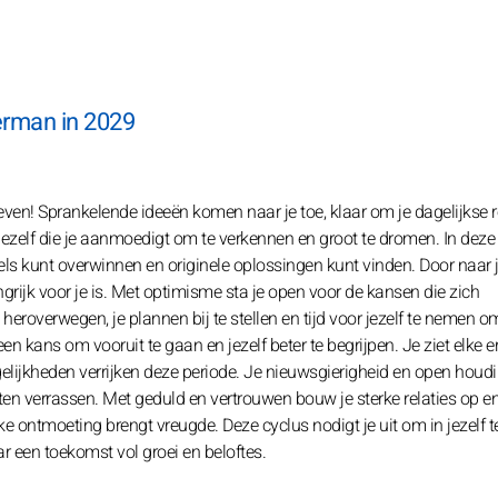
erman in 2029
leven! Sprankelende ideeën komen naar je toe, klaar om je dagelijkse 
n jezelf die je aanmoedigt om te verkennen en groot te dromen. In deze
akels kunt overwinnen en originele oplossingen kunt vinden. Door naar 
angrijk voor je is. Met optimisme sta je open voor de kansen die zich
 heroverwegen, je plannen bij te stellen en tijd voor jezelf te nemen o
 kans om vooruit te gaan en jezelf beter te begrijpen. Je ziet elke e
elijkheden verrijken deze periode. Je nieuwsgierigheid en open houd
en verrassen. Met geduld en vertrouwen bouw je sterke relaties op 
e ontmoeting brengt vreugde. Deze cyclus nodigt je uit om in jezelf t
r een toekomst vol groei en beloftes.