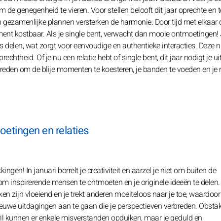
e genegenheid te vieren. Voor stellen belooft dit jaar oprechte en 
 en gezamenlijke plannen versterken de harmonie. Door tijd met elkaar 
ent kostbaar. Als je single bent, verwacht dan mooie ontmoetingen! J
s delen, wat zorgt voor eenvoudige en authentieke interacties. Deze 
htheid. Of je nu een relatie hebt of single bent, dit jaar nodigt je u
le reden om de blije momenten te koesteren, je banden te voeden en je r
etingen en relaties
gen! In januari borrelt je creativiteit en aarzel je niet om buiten de
om inspirerende mensen te ontmoeten en je originele ideeën te delen. 
kken zijn vloeiend en je trekt anderen moeiteloos naar je toe, waardoor 
nieuwe uitdagingen aan te gaan die je perspectieven verbreden. Obsta
il kunnen er enkele misverstanden opduiken, maar je geduld en