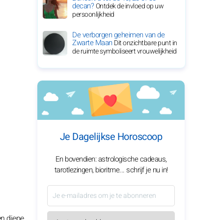
decan?
Ontdek de invloed op uw
persoonlijkheid
De verborgen geheimen van de
Zwarte Maan
Dit onzichtbare punt in
de ruimte symboliseert vrouwelijkheid
Je Dagelijkse Horoscoop
En bovendien: astrologische cadeaus,
tarotlezingen, bioritme... schrijf je nu in!
en diepe