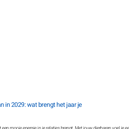
in 2029: wat brengt het jaar je
 een mooie energie in je relaties brengt. Met jouw dierbaren voel je e