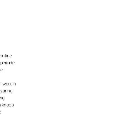
routine
 periode
je
m weer in
rvaring
ing
en knoop
e