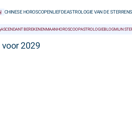
N
CHINESE HOROSCOPEN
LIEFDE
ASTROLOGIE VAN DE STERREN
6
ASCENDANT BEREKENEN
MAANHOROSCOOP
ASTROLOGIEBLOG
MIJN ST
 voor 2029