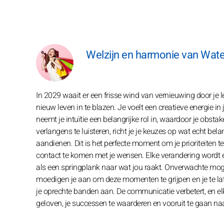
Welzijn en harmonie van Wat
In 2029 waait er een frisse wind van vernieuwing door je 
nieuw leven in te blazen. Je voelt een creatieve energie i
neemt je intuïtie een belangrijke rol in, waardoor je obst
verlangens te luisteren, richt je je keuzes op wat echt bel
aandienen. Dit is het perfecte moment om je prioriteiten te
contact te komen met je wensen. Elke verandering wordt een
als een springplank naar wat jou raakt. Onverwachte mog
moedigen je aan om deze momenten te grijpen en je te lat
je oprechte banden aan. De communicatie verbetert, en elk
geloven, je successen te waarderen en vooruit te gaan naa