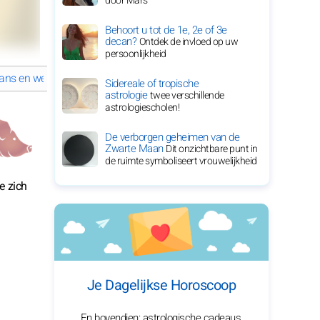
door Mars
Behoort u tot de 1e, 2e of 3e
decan?
Ontdek de invloed op uw
persoonlijkheid
ans en welzijn in 2026
Varken: Spirituele pad in 2026
Sidereale of tropische
astrologie
twee verschillende
astrologiescholen!
De verborgen geheimen van de
Zwarte Maan
Dit onzichtbare punt in
de ruimte symboliseert vrouwelijkheid
e zich
Je Dagelijkse Horoscoop
En bovendien: astrologische cadeaus,