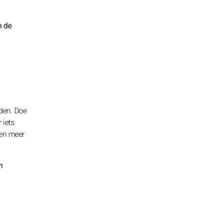
n de
uden. Doe
 iets
ken meer
n