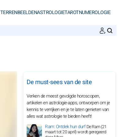
STERRENBEELDEN
ASTROLOGIE
TAROT
NUMEROLOGIE
ZOEKEN
De must-sees van de site
Verken de meest gevolgde horoscopen,
artikelen en astrologie-apps, ontworpen om je
kennis te verrijken en je te laten genieten van
alles wat astrologie te bieden heeft!
Ram: Ontdek hun durf
De Ram (21
maart tot 20 april) wordt geregeerd