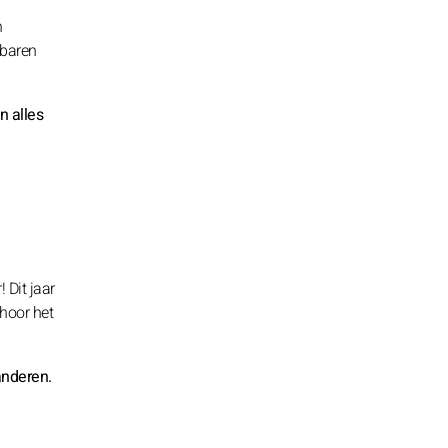
n
ebaren
n alles
 Dit jaar
 hoor het
anderen.