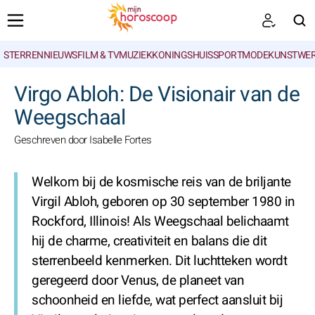
STERRENNIEUWS
FILM & TV
MUZIEK
KONINGSHUIS
SPORT
MODE
KUNSTWE
ZOEKEN
Virgo Abloh: De Visionair van de
Weegschaal
Geschreven door Isabelle Fortes
Welkom bij de kosmische reis van de briljante
Virgil Abloh, geboren op 30 september 1980 in
Rockford, Illinois! Als Weegschaal belichaamt
hij de charme, creativiteit en balans die dit
sterrenbeeld kenmerken. Dit luchtteken wordt
geregeerd door Venus, de planeet van
schoonheid en liefde, wat perfect aansluit bij