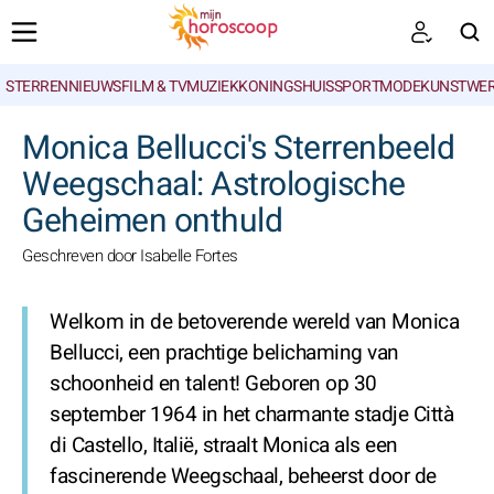
STERRENNIEUWS
FILM & TV
MUZIEK
KONINGSHUIS
SPORT
MODE
KUNSTWE
ZOEKEN
Monica Bellucci's Sterrenbeeld
Weegschaal: Astrologische
Geheimen onthuld
Geschreven door Isabelle Fortes
Welkom in de betoverende wereld van Monica
Bellucci, een prachtige belichaming van
schoonheid en talent! Geboren op 30
september 1964 in het charmante stadje Città
di Castello, Italië, straalt Monica als een
fascinerende Weegschaal, beheerst door de