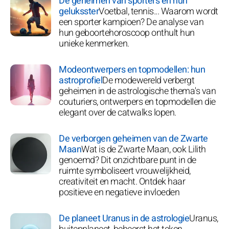
De geheimen van sporters en hun
geluksster
Voetbal, tennis... Waarom wordt
een sporter kampioen? De analyse van
hun geboortehoroscoop onthult hun
unieke kenmerken.
Modeontwerpers en topmodellen: hun
astroprofiel
De modewereld verbergt
geheimen in de astrologische thema's van
couturiers, ontwerpers en topmodellen die
elegant over de catwalks lopen.
De verborgen geheimen van de Zwarte
Maan
Wat is de Zwarte Maan, ook Lilith
genoemd? Dit onzichtbare punt in de
ruimte symboliseert vrouwelijkheid,
creativiteit en macht. Ontdek haar
positieve en negatieve invloeden
De planeet Uranus in de astrologie
Uranus,