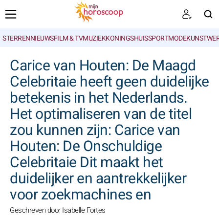
STERRENNIEUWS
FILM & TV
MUZIEK
KONINGSHUIS
SPORT
MODE
KUNSTWE
ZOEKEN
Carice van Houten: De Maagd
Celebritaie heeft geen duidelijke
betekenis in het Nederlands.
Het optimaliseren van de titel
zou kunnen zijn: Carice van
Houten: De Onschuldige
Celebritaie Dit maakt het
duidelijker en aantrekkelijker
voor zoekmachines en
Geschreven door Isabelle Fortes