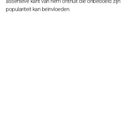
assertieve kant van hem onthult die onbedoeld zijn
populariteit kan beïnvloeden.