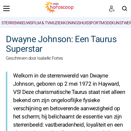
STERRENNIEUWS
FILM & TV
MUZIEK
KONINGSHUIS
SPORT
MODE
KUNSTWE
ZOEKEN
Dwayne Johnson: Een Taurus
Superstar
Geschreven door Isabelle Fortes
Welkom in de sterrenwereld van Dwayne
Johnson, geboren op 2 mei 1972 in Hayward,
VS! Deze charismatische Taurus staat niet alleen
bekend om zijn ongelooflijke fysieke
verschijning en betoverende aanwezigheid op
het scherm; hij belichaamt de essentie van zijn
sterrenbeeld: vastberadenheid, loyaliteit en een