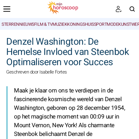
STERRENNIEUWS
FILM & TV
MUZIEK
KONINGSHUIS
SPORT
MODE
KUNSTWE
ZOEKEN
Denzel Washington: De
Hemelse Invloed van Steenbok
Optimaliseren voor Succes
Geschreven door Isabelle Fortes
Maak je klaar om ons te verdiepen in de
fascinerende kosmische wereld van Denzel
Washington, geboren op 28 december 1954,
op het magische moment van 00:09 uur in
Mount Vernon, New York! Als charmante
Steenbok belichaamt Denzel de