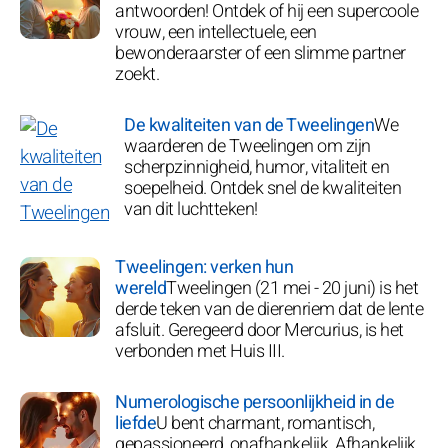
antwoorden! Ontdek of hij een supercoole
vrouw, een intellectuele, een
bewonderaarster of een slimme partner
zoekt.
De kwaliteiten van de Tweelingen
We
waarderen de Tweelingen om zijn
scherpzinnigheid, humor, vitaliteit en
soepelheid. Ontdek snel de kwaliteiten
van dit luchtteken!
Tweelingen: verken hun
wereld
Tweelingen (21 mei - 20 juni) is het
derde teken van de dierenriem dat de lente
afsluit. Geregeerd door Mercurius, is het
verbonden met Huis III.
Numerologische persoonlijkheid in de
liefde
U bent charmant, romantisch,
gepassioneerd, onafhankelijk. Afhankelijk