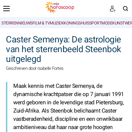
STERRENNIEUWS
FILM & TV
MUZIEK
KONINGSHUIS
SPORT
MODE
KUNSTWE
ZOEKEN
Caster Semenya: De astrologie
van het sterrenbeeld Steenbok
uitgelegd
Geschreven door Isabelle Fortes
Maak kennis met Caster Semenya, de
dynamische krachtpatser die op 7 januari 1991
werd geboren in de levendige stad Pietersburg,
Zuid-Afrika. Als Steenbok belichaamt Caster
vastberadenheid, discipline en een onwrikbaar
ambitieniveau dat haar naar grote hoogten