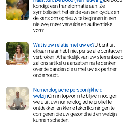
Kaart XIII: De Dood (vernieuwing)
De Dood
kondigt een transformatie aan. Ze
symboliseert het einde van een cyclus en
de kans om opnieuw te beginnen in een
nieuwe, meer vervulde en authentieke
vorm.
Wat is uw relatie met uw ex?
U bent uit
elkaar maar hebt niet per se alle contacten
verbroken. Afhankelijk van uw sterrenbeeld
zal ons artikel u aanzetten na te denken
over de banden die u met uw ex-partner
onderhoudt.
Numerologische persoonlijkheid -
welzijn
Om in topvorm te blijven nodigen
we u uit uw numerologische profiel te
ontdekken en kleine tekortkomingen te
corrigeren die uw gezondheid en welzijn
kunnen schaden.