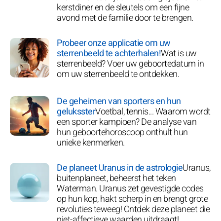
kerstdiner en de sleutels om een fijne
avond met de familie door te brengen.
Probeer onze applicatie om uw
sterrenbeeld te achterhalen!
Wat is uw
sterrenbeeld? Voer uw geboortedatum in
om uw sterrenbeeld te ontdekken.
De geheimen van sporters en hun
geluksster
Voetbal, tennis... Waarom wordt
een sporter kampioen? De analyse van
hun geboortehoroscoop onthult hun
unieke kenmerken.
De planeet Uranus in de astrologie
Uranus,
buitenplaneet, beheerst het teken
Waterman. Uranus zet gevestigde codes
op hun kop, hakt scherp in en brengt grote
revoluties teweeg! Ontdek deze planeet die
niet-affectieve waarden uitdraagt!