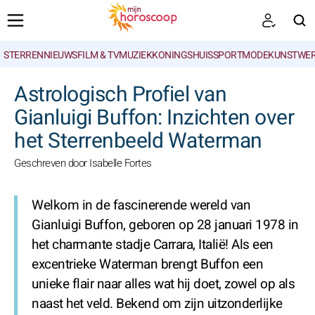
STERRENNIEUWS
FILM & TV
MUZIEK
KONINGSHUIS
SPORT
MODE
KUNSTWE
ZOEKEN
Astrologisch Profiel van
Gianluigi Buffon: Inzichten over
het Sterrenbeeld Waterman
Geschreven door Isabelle Fortes
Welkom in de fascinerende wereld van
Gianluigi Buffon, geboren op 28 januari 1978 in
het charmante stadje Carrara, Italië! Als een
excentrieke Waterman brengt Buffon een
unieke flair naar alles wat hij doet, zowel op als
naast het veld. Bekend om zijn uitzonderlijke