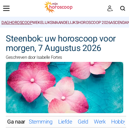
DAGHOROSCOOP
WEKELIJKS
MAANDELIJKS
HOROSCOOP 2026
ASCENDAN
ZOEKEN
Steenbok: uw horoscoop voor
morgen, 7 Augustus 2026
Geschreven door Isabelle Fortes
Ga naar
Stemming
Liefde
Geld
Werk
Hobby'