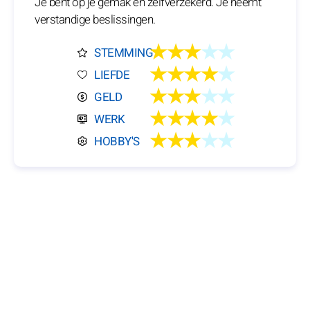
Je bent op je gemak en zelfverzekerd. Je neemt
verstandige beslissingen.
★★★
★★
STEMMING
★★★★
★
LIEFDE
★★★
★★
GELD
★★★★
★
WERK
★★★
★★
HOBBY'S