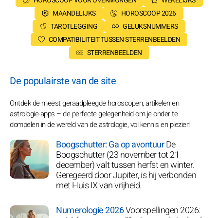
HOROSCOOP VOOR OVERMORGEN
WEKELIJKS
MAANDELIJKS
HOROSCOOP 2026
TAROTLEGGING
GELUKSNUMMERS
COMPATIBILITEIT TUSSEN STERRENBEELDEN
STERRENBEELDEN
De populairste van de site
Ontdek de meest geraadpleegde horoscopen, artikelen en
astrologie-apps – de perfecte gelegenheid om je onder te
dompelen in de wereld van de astrologie, vol kennis en plezier!
Boogschutter: Ga op avontuur
De
Boogschutter (23 november tot 21
december) valt tussen herfst en winter.
Geregeerd door Jupiter, is hij verbonden
met Huis IX van vrijheid.
Numerologie 2026
Voorspellingen 2026: