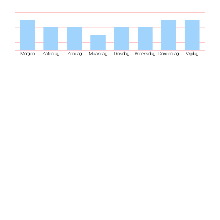
Morgen
Zaterdag
Zondag
Maandag
Dinsdag
Woensdag
Donderdag
Vrijdag