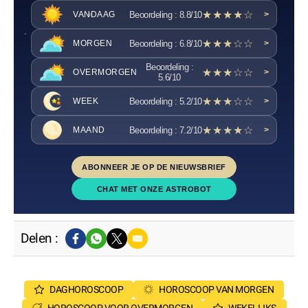
★★★★☆
Beoordeling : 8.8/10
VANDAAG
>
★★★☆☆
Beoordeling : 6.8/10
MORGEN
>
Beoordeling :
★★★☆☆
OVERMORGEN
>
5.6/10
★★★☆☆
Beoordeling : 5.2/10
WEEK
>
★★★★☆
Beoordeling : 7.2/10
MAAND
>
ABONNEER JE OP DE NIEUWSBRIEF
CHAT MET ONZE ASTROBOT
Delen :
DAGHOROSCOOP
HOROSCOOP VAN MORGEN