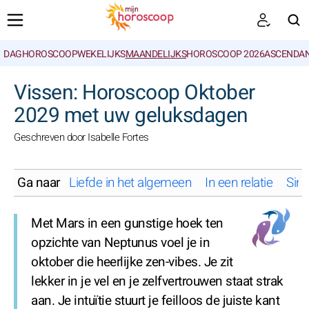
DAGHOROSCOOP
WEKELIJKS
MAANDELIJKS
HOROSCOOP 2026
ASCENDAN
ZOEKEN
Vissen: Horoscoop Oktober
2029 met uw geluksdagen
Geschreven door Isabelle Fortes
Ga naar
Liefde in het algemeen
In een relatie
Sing
Met Mars in een gunstige hoek ten
opzichte van Neptunus voel je in
oktober die heerlijke zen-vibes. Je zit
lekker in je vel en je zelfvertrouwen staat strak
aan. Je intuïtie stuurt je feilloos de juiste kant