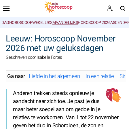
DAGHOROSCOOP
WEKELIJKS
MAANDELIJKS
HOROSCOOP 2026
ASCENDAN
ZOEKEN
Leeuw: Horoscoop November
2026 met uw geluksdagen
Geschreven door Isabelle Fortes
Ga naar
Liefde in het algemeen
In een relatie
Sing
Anderen trekken steeds opnieuw je
aandacht naar zich toe. Je past je dus
maar beter soepel aan om gedoe in je
relaties te voorkomen. Van 1 tot 22 november
geven het duo in Schorpioen, de zon en