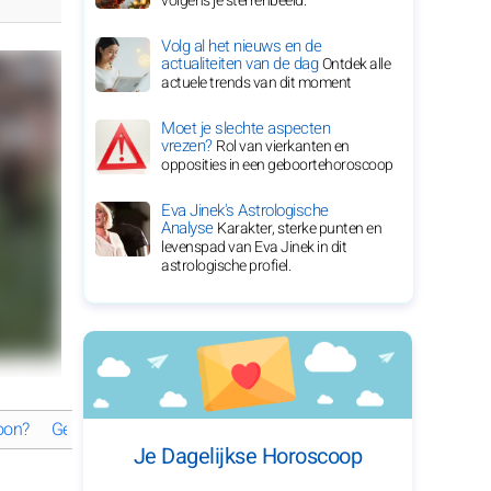
volgens je sterrenbeeld.
Volg al het nieuws en de
actualiteiten van de dag
Ontdek alle
actuele trends van dit moment
Moet je slechte aspecten
vrezen?
Rol van vierkanten en
opposities in een geboortehoroscoop
Eva Jinek's Astrologische
Analyse
Karakter, sterke punten en
levenspad van Eva Jinek in dit
astrologische profiel.
oon?
George Clooney: een veelzijdige reis naar sterrenstatus
Wat
Je Dagelijkse Horoscoop