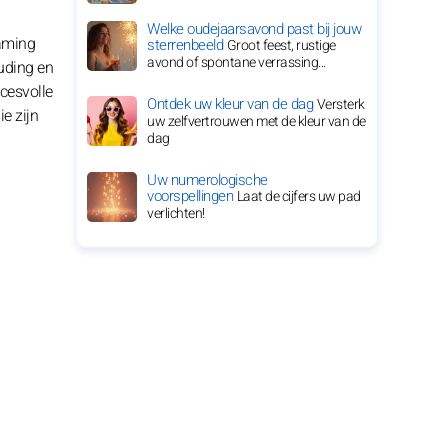
Welke oudejaarsavond past bij jouw
haming
sterrenbeeld
Groot feest, rustige
avond of spontane verrassing...
ouding en
cesvolle
Ontdek uw kleur van de dag
Versterk
e zijn
uw zelfvertrouwen met de kleur van de
dag
Uw numerologische
voorspellingen
Laat de cijfers uw pad
verlichten!