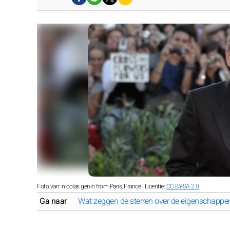
Foto van: nicolas genin from Paris, France | Licentie:
CC BY-SA 2.0
Ga naar
Wat zeggen de sterren over de eigenschappe