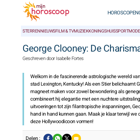
HOROSCOPEN
STERRENNIEUWS
FILM & TV
MUZIEK
KONINGSHUIS
SPORT
MODE
George Clooney: De Charisma
Geschreven door Isabelle Fortes
Welkom in de fascinerende astrologische wereld van
stad Lexington, Kentucky! Als een Stier belichaamt
magneet maken voor zowel bewondering als genegenhei
combineert hij elegantie met een nuchtere uitstralin
uitvoeringen tot zijn filantropische inspanningen, Geo
hand in hand kunnen gaan. Maak je klaar terwijl we 
deze Hollywoodicoon vormen!
Delen :