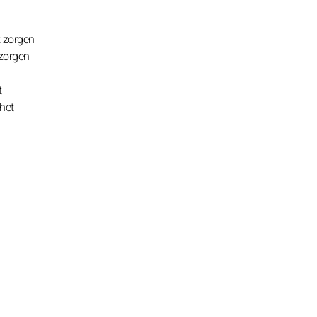
k zorgen
 zorgen
n
t
 het