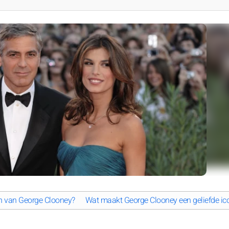
n van George Clooney?
Wat maakt George Clooney een geliefde ic