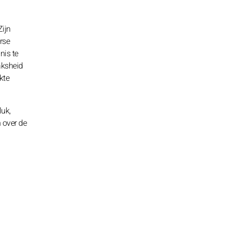
Zijn
rse
nis te
aksheid
kte
luk,
 over de