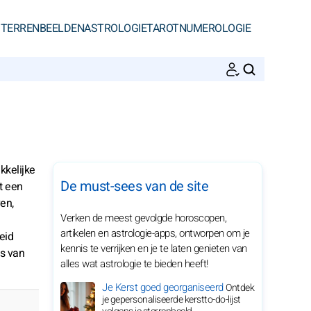
STERRENBEELDEN
ASTROLOGIE
TAROT
NUMEROLOGIE
ZOEKEN
kkelijke
De must-sees van de site
t een
en,
Verken de meest gevolgde horoscopen,
artikelen en astrologie-apps, ontworpen om je
eid
kennis te verrijken en je te laten genieten van
es van
alles wat astrologie te bieden heeft!
Je Kerst goed georganiseerd
Ontdek
je gepersonaliseerde kerstto-do-lijst