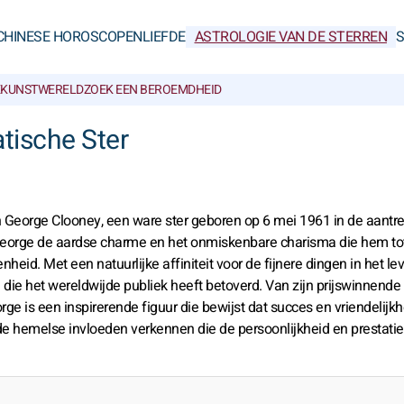
CHINESE HOROSCOPEN
LIEFDE
ASTROLOGIE VAN DE STERREN
KUNSTWERELD
ZOEK EEN BEROEMDHEID
tische Ster
 George Clooney, een ware ster geboren op 6 mei 1961 in de aantre
 George de aardse charme en het onmiskenbare charisma die hem to
d. Met een natuurlijke affiniteit voor de fijnere dingen in het lev
g die het wereldwijde publiek heeft betoverd. Van zijn prijswinnende
rge is een inspirerende figuur die bewijst dat succes en vriendelijkh
de hemelse invloeden verkennen die de persoonlijkheid en prestati