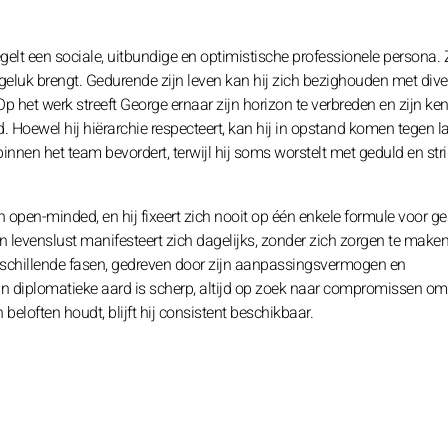
lt een sociale, uitbundige en optimistische professionele persona. 
eluk brengt. Gedurende zijn leven kan hij zich bezighouden met dive
p het werk streeft George ernaar zijn horizon te verbreden en zijn ken
d. Hoewel hij hiërarchie respecteert, kan hij in opstand komen tegen l
binnen het team bevordert, terwijl hij soms worstelt met geduld en stri
pen-minded, en hij fixeert zich nooit op één enkele formule voor ge
 levenslust manifesteert zich dagelijks, zonder zich zorgen te maken
verschillende fasen, gedreven door zijn aanpassingsvermogen en
jn diplomatieke aard is scherp, altijd op zoek naar compromissen om
n beloften houdt, blijft hij consistent beschikbaar.