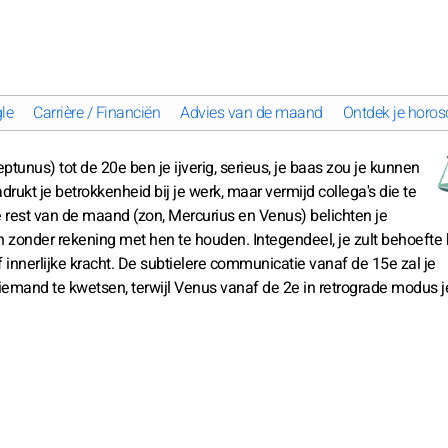
le
Carrière / Financiën
Advies van de maand
Ontdek je horos
unus) tot de 20e ben je ijverig, serieus, je baas zou je kunnen
adrukt je betrokkenheid bij je werk, maar vermijd collega's die te
de rest van de maand (zon, Mercurius en Venus) belichten je
len zonder rekening met hen te houden. Integendeel, je zult behoeft
 innerlijke kracht. De subtielere communicatie vanaf de 15e zal je
emand te kwetsen, terwijl Venus vanaf de 2e in retrograde modus j