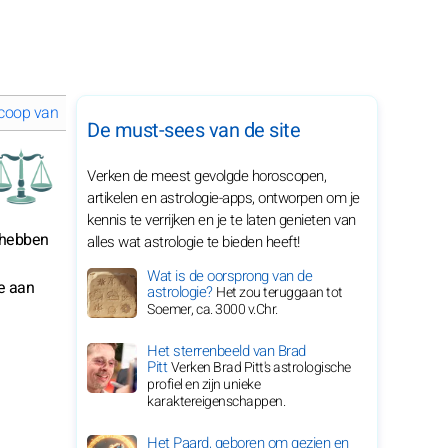
coop van maart 2025 voor je sterrenbeeld
De must-sees van de site
Verken de meest gevolgde horoscopen,
artikelen en astrologie-apps, ontworpen om je
kennis te verrijken en je te laten genieten van
e hebben
alles wat astrologie te bieden heeft!
Wat is de oorsprong van de
e aan
astrologie?
Het zou teruggaan tot
Soemer, ca. 3000 v.Chr.
Het sterrenbeeld van Brad
Pitt
Verken Brad Pitt's astrologische
profiel en zijn unieke
karaktereigenschappen.
Het Paard, geboren om gezien en