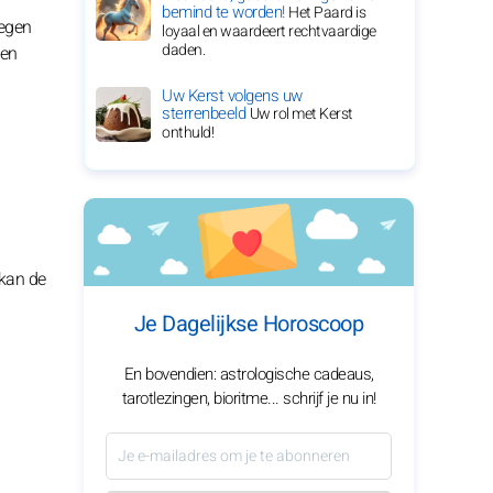
bemind te worden!
Het Paard is
wegen
loyaal en waardeert rechtvaardige
daden.
nen
Uw Kerst volgens uw
sterrenbeeld
Uw rol met Kerst
onthuld!
 kan de
Je Dagelijkse Horoscoop
En bovendien: astrologische cadeaus,
tarotlezingen, bioritme... schrijf je nu in!