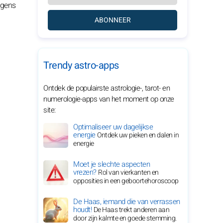
ngens
ABONNEER
Trendy astro-apps
Ontdek de populairste astrologie-, tarot- en
numerologie-apps van het moment op onze
site:
Optimaliseer uw dagelijkse
energie
Ontdek uw pieken en dalen in
energie
Moet je slechte aspecten
vrezen?
Rol van vierkanten en
opposities in een geboortehoroscoop
De Haas, iemand die van verrassen
houdt!
De Haas trekt anderen aan
door zijn kalmte en goede stemming.