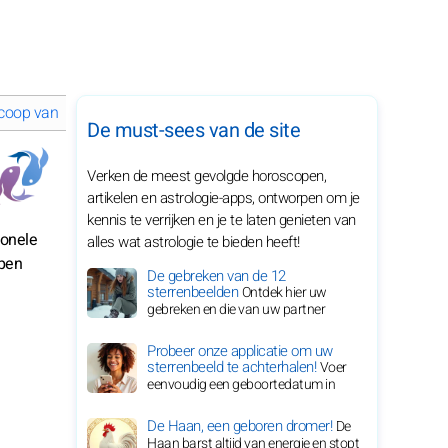
coop van juni 2025 voor je sterrenbeeld
De must-sees van de site
Verken de meest gevolgde horoscopen,
artikelen en astrologie-apps, ontworpen om je
kennis te verrijken en je te laten genieten van
ionele
alles wat astrologie te bieden heeft!
open
De gebreken van de 12
sterrenbeelden
Ontdek hier uw
gebreken en die van uw partner
Probeer onze applicatie om uw
sterrenbeeld te achterhalen!
Voer
eenvoudig een geboortedatum in
De Haan, een geboren dromer!
De
Haan barst altijd van energie en stopt