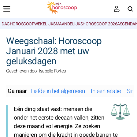
DAGHOROSCOOP
WEKELIJKS
MAANDELIJKS
HOROSCOOP 2026
ASCENDAN
ZOEKEN
Weegschaal: Horoscoop
Januari 2028 met uw
geluksdagen
Geschreven door Isabelle Fortes
Ga naar
Liefde in het algemeen
In een relatie
Sing
Eén ding staat vast: mensen die
onder het eerste decaan vallen, zitten
deze maand vol energie. Ze zoeken
manieren om die kracht in goede banen te