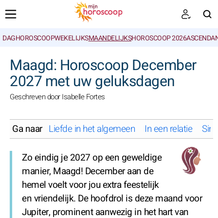
DAGHOROSCOOP
WEKELIJKS
MAANDELIJKS
HOROSCOOP 2026
ASCENDAN
ZOEKEN
Maagd: Horoscoop December
2027 met uw geluksdagen
Geschreven door Isabelle Fortes
Ga naar
Liefde in het algemeen
In een relatie
Sing
Zo eindig je 2027 op een geweldige
manier, Maagd! December aan de
hemel voelt voor jou extra feestelijk
en vriendelijk. De hoofdrol is deze maand voor
Jupiter, prominent aanwezig in het hart van