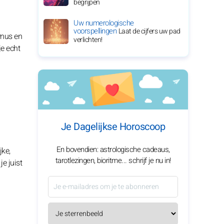
begrijpen
Uw numerologische
voorspellingen
Laat de cijfers uw pad
urnus en
verlichten!
je echt
Je Dagelijkse Horoscoop
En bovendien: astrologische cadeaus,
jke,
tarotlezingen, bioritme... schrijf je nu in!
e juist