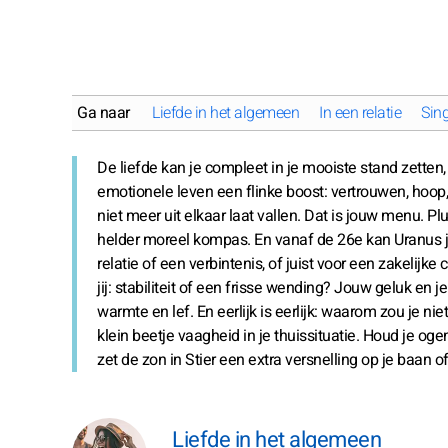
Ga naar
Liefde in het algemeen
In een relatie
Sing
De liefde kan je compleet in je mooiste stand zetten,
emotionele leven een flinke boost: vertrouwen, hoop
niet meer uit elkaar laat vallen. Dat is jouw menu. Pl
helder moreel kompas. En vanaf de 26e kan Uranus je
relatie of een verbintenis, of juist voor een zakeli
jij: stabiliteit of een frisse wending? Jouw geluk en
warmte en lef. En eerlijk is eerlijk: waarom zou je n
klein beetje vaagheid in je thuissituatie. Houd je o
zet de zon in Stier een extra versnelling op je baan of
Liefde in het algemeen