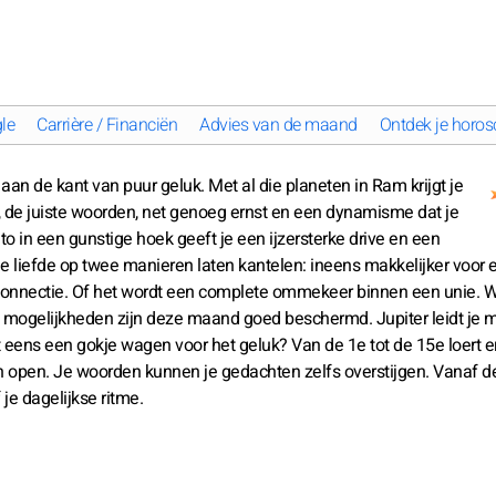
le
Carrière / Financiën
Advies van de maand
Ontdek je horos
 aan de kant van puur geluk. Met al die planeten in Ram krijgt je
, de juiste woorden, net genoeg ernst en een dynamisme dat je
uto in een gunstige hoek geeft je een ijzersterke drive en een
 liefde op twee manieren laten kantelen: ineens makkelijker voor 
jke connectie. Of het wordt een complete ommekeer binnen een unie. W
 je mogelijkheden zijn deze maand goed beschermd. Jupiter leidt je 
iet eens een gokje wagen voor het geluk? Van de 1e tot de 15e loert e
gen open. Je woorden kunnen je gedachten zelfs overstijgen. Vanaf d
 je dagelijkse ritme.