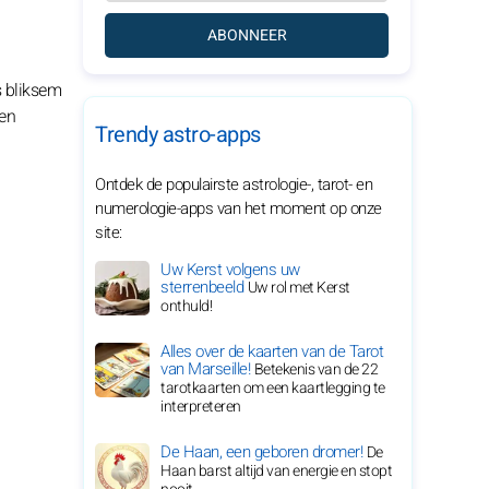
ABONNEER
s bliksem
ven
Trendy astro-apps
Ontdek de populairste astrologie-, tarot- en
numerologie-apps van het moment op onze
site:
Uw Kerst volgens uw
sterrenbeeld
Uw rol met Kerst
onthuld!
Alles over de kaarten van de Tarot
van Marseille!
Betekenis van de 22
tarotkaarten om een kaartlegging te
interpreteren
De Haan, een geboren dromer!
De
Haan barst altijd van energie en stopt