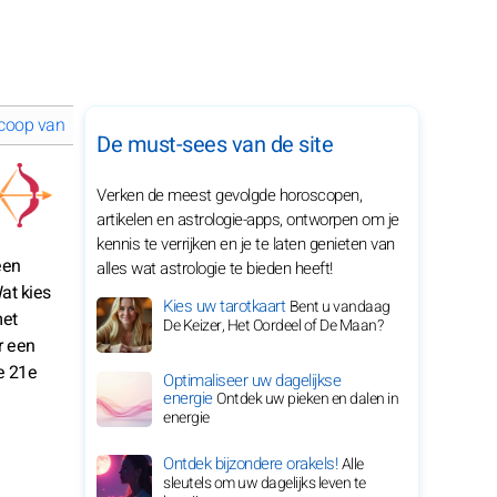
coop van april 2026 voor je sterrenbeeld
De must-sees van de site
Verken de meest gevolgde horoscopen,
artikelen en astrologie-apps, ontworpen om je
kennis te verrijken en je te laten genieten van
een
alles wat astrologie te bieden heeft!
at kies
Kies uw tarotkaart
Bent u vandaag
met
De Keizer, Het Oordeel of De Maan?
r een
e 21e
Optimaliseer uw dagelijkse
energie
Ontdek uw pieken en dalen in
energie
Ontdek bijzondere orakels!
Alle
sleutels om uw dagelijks leven te