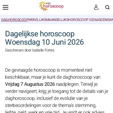
DAGHOROSCOOP
WEKELIJKS
MAANDELIJKS
HOROSCOOP 2026
ASCENDAN
ZOEKEN
Dagelijkse horoscoop
Woensdag 10 Juni 2026
Geschreven door Isabelle Fortes
De gevraagde horoscoop is momenteel niet
beschikbaar, maar je kunt de daghoroscoop van
Vrijdag 7 Augustus 2026
raadplegen. Terwijl je
verder navigeert, krijg je toegang tot de details van je
daghoroscoop, inclusief de evolutie van je
sterbeoordelingen voor de thema's stemming,
liefde, geld, werk en vrije tijd. Je vindt er ook advies