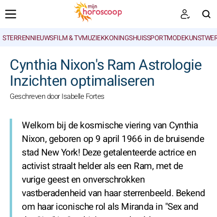
STERRENNIEUWS
FILM & TV
MUZIEK
KONINGSHUIS
SPORT
MODE
KUNSTWE
ZOEKEN
Cynthia Nixon's Ram Astrologie
Inzichten optimaliseren
Geschreven door Isabelle Fortes
Welkom bij de kosmische viering van Cynthia
Nixon, geboren op 9 april 1966 in de bruisende
stad New York! Deze getalenteerde actrice en
activist straalt helder als een Ram, met de
vurige geest en onverschrokken
vastberadenheid van haar sterrenbeeld. Bekend
om haar iconische rol als Miranda in "Sex and