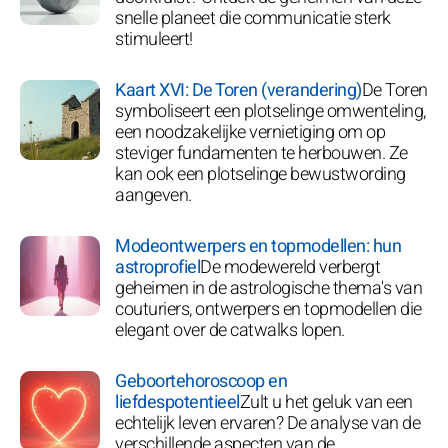
snelle planeet die communicatie sterk
stimuleert!
Kaart XVI: De Toren (verandering)
De Toren
symboliseert een plotselinge omwenteling,
een noodzakelijke vernietiging om op
steviger fundamenten te herbouwen. Ze
kan ook een plotselinge bewustwording
aangeven.
Modeontwerpers en topmodellen: hun
astroprofiel
De modewereld verbergt
geheimen in de astrologische thema's van
couturiers, ontwerpers en topmodellen die
elegant over de catwalks lopen.
Geboortehoroscoop en
liefdespotentieel
Zult u het geluk van een
echtelijk leven ervaren? De analyse van de
verschillende aspecten van de