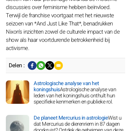
discussies over feminisme hebben beïnvloed.
Terwijl de franchise voortgaat met het nieuwste
seizoen van *And Just Like That*, benadrukken
Nixon's inzichten zowel de culturele impact van de
show als haar voortdurende betrokkenheid bij
activisme.
Delen :
Astrologische analyse van het
koningshuis
Astrologische analyse van
leden van het koningshuis onthult hun
specifieke kenmerken en publieke rol.
De planeet Mercurius in astrologie
Wist u
dat Mercurius de dierenriem in 87 dagen
doorkruist? Ontdek de geheimen van deze