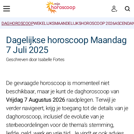
DAGHOROSCOOP
WEKELIJKS
MAANDELIJKS
HOROSCOOP 2026
ASCENDAN
ZOEKEN
Dagelijkse horoscoop Maandag
7 Juli 2025
Geschreven door Isabelle Fortes
De gevraagde horoscoop is momenteel niet
beschikbaar, maar je kunt de daghoroscoop van
Vrijdag 7 Augustus 2026
raadplegen. Terwijl je
verder navigeert, krijg je toegang tot de details van je
daghoroscoop, inclusief de evolutie van je
sterbeoordelingen voor de thema's stemming,
liefde, geld, werk en vrije tijd. Je vindt er ook advies